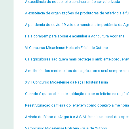
A excelência do nosso leite continua a não ser valorizada
A existência de organizações de produtores de referência é fu
A pandemia do covid-19 veio demonstrar a importância da Agr
Haja coragem para apoiar e acarinhar a Agricultura Açoriana
VI Concurso Micaelense Holstein Frísia de Outono
Os agricultores são quem mais protege o ambiente porque v
A melhoria dos rendimentos dos agricultores será sempre a n
XVIII Concurso Micaelense da Raça Holstein Frísia
Quando é que acaba a delapidação do setor leiteiro na região
Reestruturação da fileira do leite tem como objetivo a melho
A vinda do Bispo de Angra à A.A.S.M. é mais um sinal de esper
V Concurso Micaelense Holstein Frísia de Outono