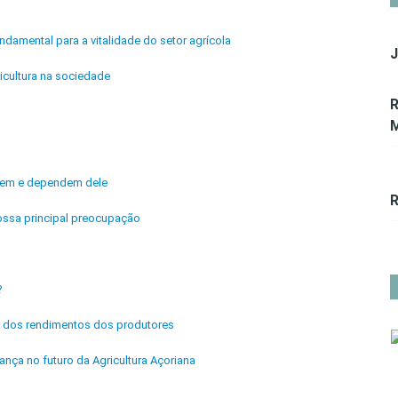
ndamental para a vitalidade do setor agrícola
J
icultura na sociedade
R
M
ivem e dependem dele
R
ossa principal preocupação
?
ria dos rendimentos dos produtores
ança no futuro da Agricultura Açoriana