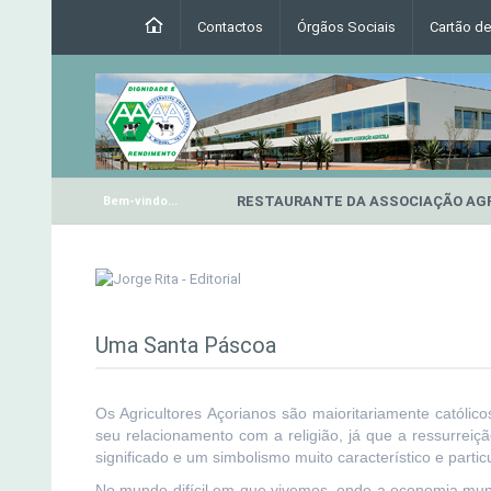
Contactos
Órgãos Sociais
Cartão d
RESTAURANTE DA ASSOCIAÇÃO AG
Bem-vindo...
Uma Santa Páscoa
Os Agricultores Açorianos são maioritariamente catól
seu relacionamento com a religião, já que a ressurreiç
significado e um simbolismo muito característico e particu
No mundo difícil em que vivemos, onde a economia mundi