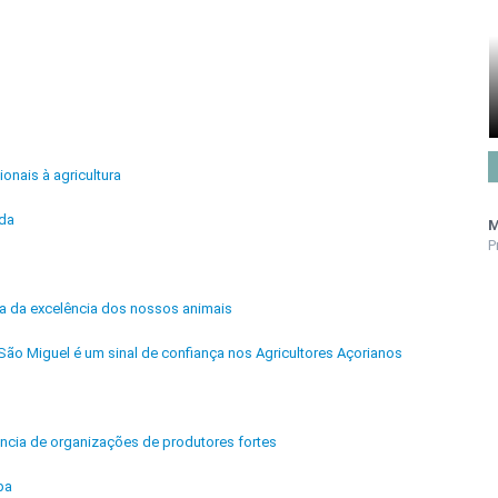
ionais à agricultura
ida
M
P
ra da excelência dos nossos animais
São Miguel é um sinal de confiança nos Agricultores Açorianos
ência de organizações de produtores fortes
pa