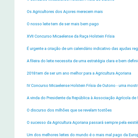
Os Agricultores dos Açores merecem mais
O nosso leite tem de ser mais bem pago
XVII Concurso Micaelense da Raça Holstein Frísia
É urgente a criação de um calendário indicativo das ajudas reg
A fileira do leite necessita de uma estratégia clara e bem defin
2018 tem de ser um ano melhor para a Agricultura Açoriana
IV Concurso Micaelense Holstein Frísia de Outono - uma most
A vinda do Presidente da República à Associação Agrícola de 
O discurso dos milhões que se revelam tostões
O sucesso da Agricultura Açoriana passará sempre pela exist
Um dos melhores leites do mundo é o mais mal pago da Euro