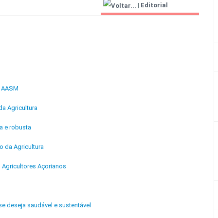
|
Editorial
Agricultor 2000
 à AASM
a Agricultura
a e robusta
 da Agricultura
 Agricultores Açorianos
se deseja saudável e sustentável