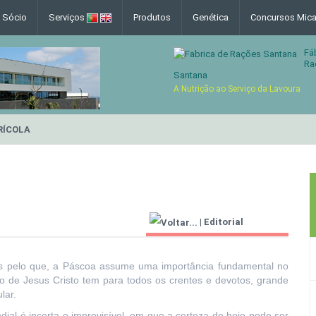
e Sócio
Serviços
Produtos
Genética
Concursos Mica
Fá
Ra
Santana
A Nutrição ao Serviço da Lavoura
RÍCOLA
|
Editorial
Agricultor 2000
icos pelo que, a Páscoa assume uma importância fundamental no
ão de Jesus Cristo tem para todos os crentes e devotos, grande
lar.
al é incerta e imprevisível, em que a certeza de hoje pode ser