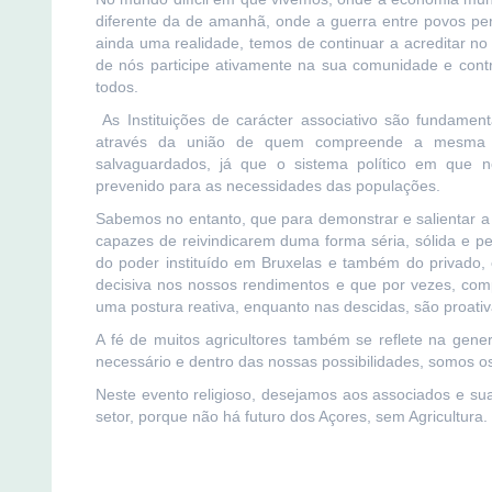
diferente da de amanhã, onde a guerra entre povos pers
ainda uma realidade, temos de continuar a acreditar no
de nós participe ativamente na sua comunidade e contr
todos.
As Instituições de carácter associativo são fundamen
através da união de quem compreende a mesma r
salvaguardados, já que o sistema político em que n
prevenido para as necessidades das populações.
Sabemos no entanto, que para demonstrar e salientar a i
capazes de reivindicarem duma forma séria, sólida e p
do poder instituído em Bruxelas e também do privado,
decisiva nos nossos rendimentos e que por vezes, com
uma postura reativa, enquanto nas descidas, são proat
A fé de muitos agricultores também se reflete na gen
necessário e dentro das nossas possibilidades, somos os
Neste evento religioso, desejamos aos associados e su
setor, porque não há futuro dos Açores, sem Agricultura.