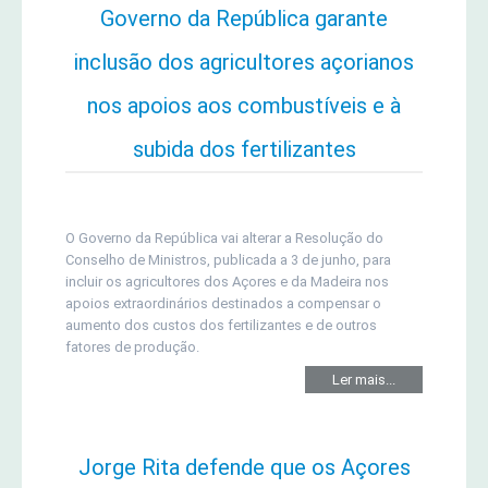
Governo da República garante
Concursos Micaelenses
inclusão dos agricultores açorianos
Jornal Agricultor 2000
nos apoios aos combustíveis e à
Publicações AASM
subida dos fertilizantes
O Governo da República vai alterar a Resolução do
Conselho de Ministros, publicada a 3 de junho, para
incluir os agricultores dos Açores e da Madeira nos
apoios extraordinários destinados a compensar o
aumento dos custos dos fertilizantes e de outros
fatores de produção.
Ler mais...
Jorge Rita defende que os Açores