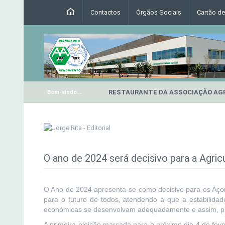
Contactos
Órgãos Sociais
Cartão d
RESTAURANTE DA ASSOCIAÇÃO AG
Bem-vindo...
O ano de 2024 será decisivo para a Agric
O Ano de 2024 apresenta-se como decisivo para os Açor
para o futuro de todos, atendendo a que a estabilidade
económicas se desenvolvam adequadamente e assim, pro
A primeira eleição marcada para o próximo dia 4 de fev