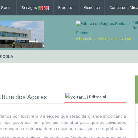
e Sócio
Serviços
Produtos
Genética
Concursos Mica
Fá
Ra
Santana
A Nutrição ao Serviço da Lavoura
RÍCOLA
ultura dos Açores
|
Editorial
Agricultor 2000
ianos por existirem 3 eleições que serão de grande importância
 nos governos, por princípio, contribui para que as atividades
movam a existência duma sociedade mais justa e equilibrada.
ereiro, será a regional, cabendo aos Açorianos elegerem os seus