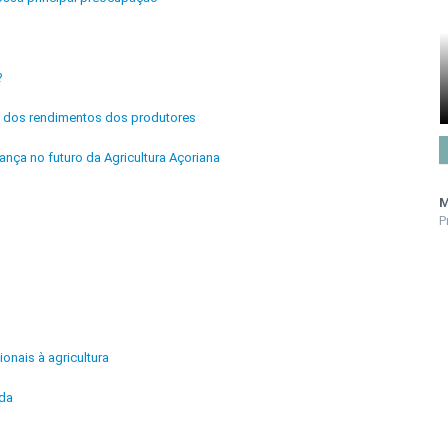
?
ria dos rendimentos dos produtores
ança no futuro da Agricultura Açoriana
M
P
ionais à agricultura
ida