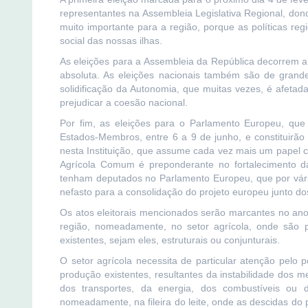
representantes na Assembleia Legislativa Regional, dond
muito importante para a região, porque as políticas re
social das nossas ilhas.
As eleições para a Assembleia da República decorrem 
absoluta. As eleições nacionais também são de grand
solidificação da Autonomia, que muitas vezes, é afetad
prejudicar a coesão nacional.
Por fim, as eleições para o Parlamento Europeu, qu
Estados-Membros, entre 6 a 9 de junho, e constituirã
nesta Instituição, que assume cada vez mais um papel ce
Agrícola Comum é preponderante no fortalecimento d
tenham deputados no Parlamento Europeu, que por vári
nefasto para a consolidação do projeto europeu junto do
Os atos eleitorais mencionados serão marcantes no ano
região, nomeadamente, no setor agrícola, onde são 
existentes, sejam eles, estruturais ou conjunturais.
O setor agrícola necessita de particular atenção pelo 
produção existentes, resultantes da instabilidade dos 
dos transportes, da energia, dos combustíveis ou 
nomeadamente, na fileira do leite, onde as descidas do