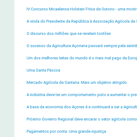
IV Concurso Micaelense Holstein Frísia de Outono - uma most
A vinda do Presidente da República à Associação Agrícola de 
O discurso dos milhões que se revelam tostões
O sucesso da Agricultura Açoriana passará sempre pela exist
Um dos melhores leites do mundo é o mais mal pago da Euro
Uma Santa Páscoa
Mercado Agrícola de Santana: Mais um objetivo atingido
A indústria deve ter um comportamento justo e aumentar o pre
A base da economia dos Açores é e continuará a ser a Agricul
Próximo Governo Regional deve encarar o setor agrícola como p
Pagamentos por conta: Uma grande injustiça