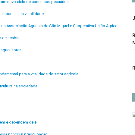
de um novo ciclo de concursos pecuários
uir para a sua viabilidade
J
is da Associação Agrícola de São Miguel e Cooperativa União Agrícola
R
m de acabar
M
agricultores
R
ndamental para a vitalidade do setor agrícola
icultura na sociedade
ivem e dependem dele
ossa principal preocupação