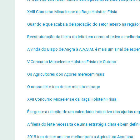
XVIII Concurso Micaelense da Raça Holstein Frísia
Quando é que acaba a delapidação do setor leiteiro na região
Reestruturação da fileira do leite tem como objetivo a melho
A vinda do Bispo de Angra à A.A.S.M. é mais um sinal de esper
V Concurso Micaelense Holstein Frísia de Outono
Os Agricultores dos Açores merecem mais
O nosso leite tem de ser mais bem pago
XVII Concurso Micaelense da Raça Holstein Frísia
É urgente a criação de um calendário indicativo das ajudas reg
A fileira do leite necessita de uma estratégia clara e bem defin
2018 tem de ser um ano melhor para a Agricultura Açoriana