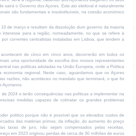
e sairá o Governo dos Açores. Este ato eleitoral é naturalmente
gionais são fundamentais e insubstituíveis, na coesão económico
a 10 de março e resultam da dissolução dum governo da maioria
e interesse para a região, nomeadamente, no que se refere à
a por correntes centralistas instaladas em Lisboa, que tendem a
e acontecem de cinco em cinco anos, decorrerão em todos os
o mais uma oportunidade de escolha dos nossos representantes
ntral nas políticas adotadas na União Europeia, onde a Política
a economia regional. Neste caso, aguardamos que os Açores
as razões, não aconteceu no mandato que terminará, o que foi
s Açorianos.
 de 2024 e terão consequências nas políticas a implementar na
precisas medidas capazes de colmatar os grandes problemas
poder político porque não é possível que os elevados custos de
mercados das matérias primas, da inflação, do aumento do preço
das taxas de juro, não sejam compensados pelas receitas,
 preço em 2023 originou perdas de cerca de 30 milhões de euros