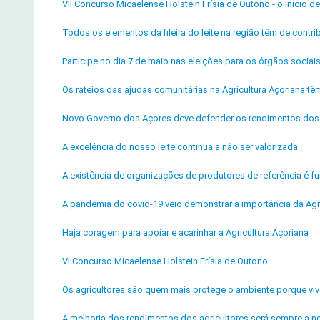
VII Concurso Micaelense Holstein Frísia de Outono - o início 
Todos os elementos da fileira do leite na região têm de contrib
Participe no dia 7 de maio nas eleições para os órgãos socia
Os rateios das ajudas comunitárias na Agricultura Açoriana tê
Novo Governo dos Açores deve defender os rendimentos dos 
A excelência do nosso leite continua a não ser valorizada
A existência de organizações de produtores de referência é fu
A pandemia do covid-19 veio demonstrar a importância da Agr
Haja coragem para apoiar e acarinhar a Agricultura Açoriana
VI Concurso Micaelense Holstein Frísia de Outono
Os agricultores são quem mais protege o ambiente porque v
A melhoria dos rendimentos dos agricultores será sempre a n