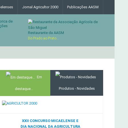
elenses
Jornal Agricultor 2000
Publicações AASM
brica de
ções
Restaurante da AASM
Do Prado ao Prato...
MERCADO AGRÍCOLA DE SANTANA
Em
Produtos - Novidades
destaque...
XXII CONCURSO MICAELENSE E
DIA NACIONAL DA AGRICULTURA