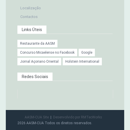
Localização
Contactos
Links Úteis
Restaurante da AASM
Concurso Micaelense no Facebook
Google
Jornal Açoriano Oriental
Holstein International
Redes Sociais
AASM-CUA Site
Desenvolvido por RMTecWorks
2026 AASM-CUA Todos os direitos reservados.