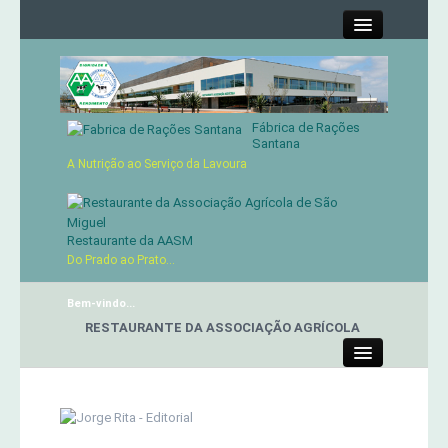
Close
Fábrica de Rações
Contactos
Santana
A Nutrição ao Serviço da Lavoura
Órgãos Sociais
Cartão de Sócio
Restaurante da AASM
Do Prado ao Prato...
Serviços
Bem-vindo...
RESTAURANTE DA ASSOCIAÇÃO AGRÍCOLA
Produtos
Close
Genética
Concursos Micaelenses