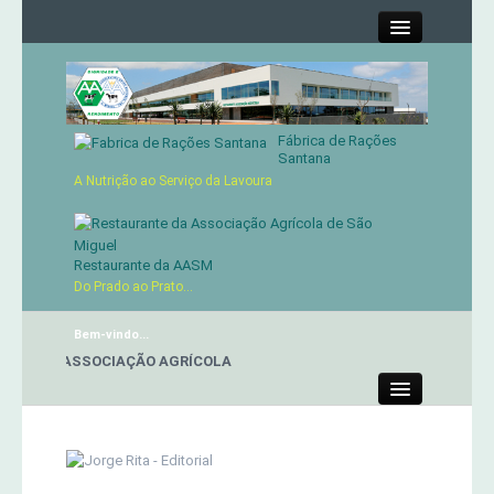
Close
Fábrica de Rações
Contactos
Santana
A Nutrição ao Serviço da Lavoura
Órgãos Sociais
Cartão de Sócio
Restaurante da AASM
Do Prado ao Prato...
Serviços
Bem-vindo...
TE DA ASSOCIAÇÃO AGRÍCOLA
Produtos
Close
Genética
Concursos Micaelenses