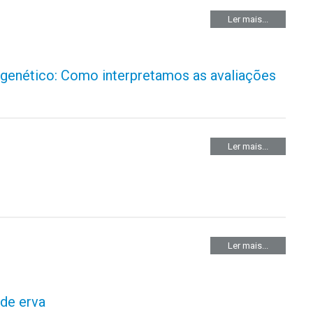
Ler mais...
genético: Como interpretamos as avaliações
Ler mais...
Ler mais...
 de erva