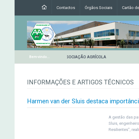
Contactos
Órgãos Sociais
Cartão d
RESTAURANTE DA ASSOCIAÇÃO AGRÍCOLA
Bem-vindo...
INFORMAÇÕES E ARTIGOS TÉCNICOS
Harmen van der Sluis destaca importânc
A gestão das pa
Sluis, engenheir
Resilientes", re