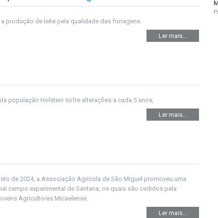
M
P
a produção de leite pela qualidade das forragens
Ler mais...
da população Holstein sofre alterações a cada 5 anos,
Ler mais...
osto de 2024, a Associação Agrícola de São Miguel promoveu uma
ional campo experimental de Santana, os quais são cedidos pela
ovens Agricultores Micaelense.
Ler mais...