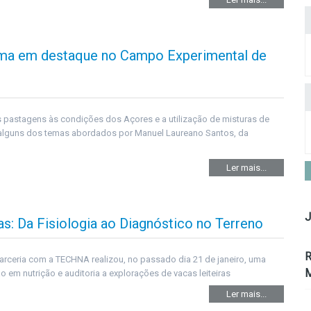
lima em destaque no Campo Experimental de
 pastagens às condições dos Açores e a utilização de misturas de
alguns dos temas abordados por Manuel Laureano Santos, da
Ler mais...
J
s: Da Fisiologia ao Diagnóstico no Terreno
R
rceria com a TECHNA realizou, no passado dia 21 de janeiro, uma
M
 em nutrição e auditoria a explorações de vacas leiteiras
Ler mais...