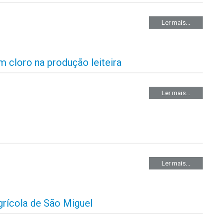
Ler mais...
m cloro na produção leiteira
Ler mais...
Ler mais...
rícola de São Miguel