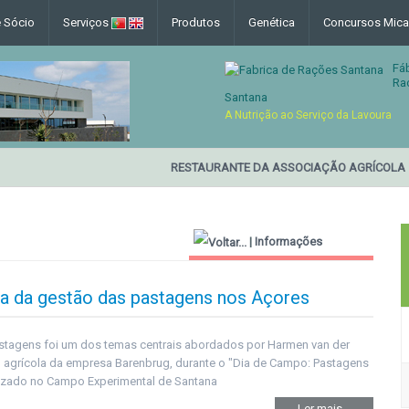
e Sócio
Serviços
Produtos
Genética
Concursos Mica
Fá
Ra
Santana
A Nutrição ao Serviço da Lavoura
RESTAURANTE DA ASSOCIAÇÃO AGRÍCOLA
|
Informações
Técnicas
ia da gestão das pastagens nos Açores
stagens foi um dos temas centrais abordados por Harmen van der
o agrícola da empresa Barenbrug, durante o "Dia de Campo: Pastagens
alizado no Campo Experimental de Santana
Ler mais...