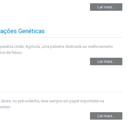
Ler mais...
iações Genéticas
perativa União Agrícola, uma palestra dedicada ao melhoramento
ios de futuro.
Ler mais...
úbere, no pré-ordenha, teve sempre um papel importante na
amites
Ler mais...