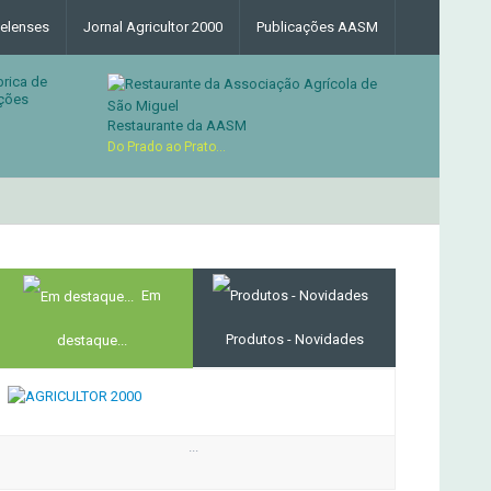
elenses
Jornal Agricultor 2000
Publicações AASM
brica de
ções
Restaurante da AASM
Do Prado ao Prato...
RESTAURANTE DA ASSOCIAÇ
MERCADO AGRÍCOLA DE SANTANA
Em
Produtos - Novidades
destaque...
...