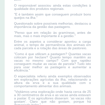
O responsável associou ainda estas condições à
qualidade dos produtos regionais.
"E é também assim que conseguem produzir bons
queijos na ilha."
Questionado sobre possíveis melhorias, destacou a
importância da gestão das pastagens.
"Penso que em relação às gramíneas, antes de
mais, mas o mais importante é a gestão."
Entre os aspetos a considerar apontou a carga
animal, o tempo de permanência dos animais em
cada parcela e a rotação das áreas de pastoreio.
"Como é que utilizam a pastagem? Quantas vacas
colocam por hectare? Quanto tempo mantêm as
vacas no mesmo campo? Com que rapidez
conseguem mudar as vacas de parcela? Tudo isto
para usar melhor as pastagens e aumentar a
eficiência."
O especialista referiu ainda exemplos observados
em explorações agrícolas da ilha, relacionando a
altura da erva e a sua qualidade com o
comportamento alimentar dos animais.
"Visitámos uma exploração onde havia cerca de 25
a 30 centímetros de erva e as vacas ainda estavam
a pastar. E os agricultores disseram: 'as vacas não
gostam'. Claro que não gostam, porque há
demasiado bolor."