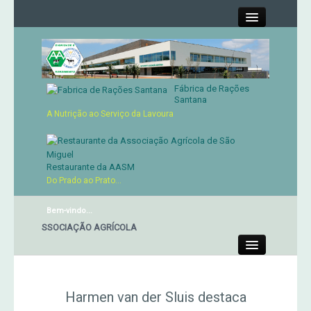
Close
Fábrica de Rações
Contactos
Santana
A Nutrição ao Serviço da Lavoura
Órgãos Sociais
Cartão de Sócio
Restaurante da AASM
Do Prado ao Prato...
Serviços
Bem-vindo...
NTE DA ASSOCIAÇÃO AGRÍCOLA
Produtos
Close
Genética
Harmen van der Sluis destaca
Concursos Micaelenses