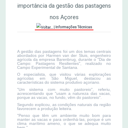
importância da gestão das pastagens
MERCADO AGRÍCOLA DE SANTANA
Jornal Agricultor 2000
nos Açores
|
Informações Técnicas
Publicações AASM
A gestão das pastagens foi um dos temas centrais
abordados por Harmen van der Sluis, engenheiro
agrícola da empresa Barenbrug, durante o "Dia de
Campo: Pastagens Resilientes", realizado no
Campo Experimental de Santana.
O especialista, que visitou várias explorações
agrícolas em São Miguel, destacou as
características do sistema produtivo açoriano.
"Um sistema com muito pastoreio", referiu,
acrescentando que "usam a natureza das vacas,
porque as vacas, no fundo, vêm do pastoreio".
Segundo explicou, as condições naturais da região
favorecem a produção leiteira.
"Penso que têm um ambiente muito bom para
manter as vacas e para ordenhá-las, porque é um
clima marítimo ameno, o que se adequa muito
bem."