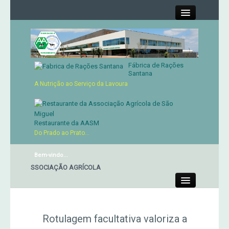
Close
Fábrica de Rações
Contactos
Santana
A Nutrição ao Serviço da Lavoura
Órgãos Sociais
Cartão de Sócio
Restaurante da AASM
Do Prado ao Prato...
Serviços
Bem-vindo...
NTE DA ASSOCIAÇÃO AGRÍCOLA
Produtos
Close
Genética
Rotulagem facultativa valoriza a
Concursos Micaelenses