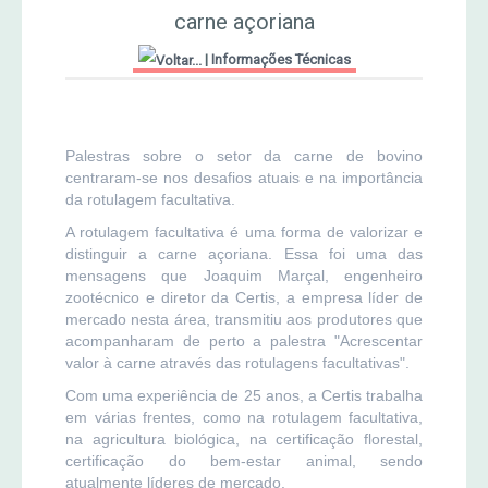
MERCADO AGRÍCOLA DE SANTANA
carne açoriana
Jornal Agricultor 2000
|
Informações Técnicas
Publicações AASM
Palestras sobre o setor da carne de bovino
centraram-se nos desafios atuais e na importância
da rotulagem facultativa.
A rotulagem facultativa é uma forma de valorizar e
distinguir a carne açoriana. Essa foi uma das
mensagens que Joaquim Marçal, engenheiro
zootécnico e diretor da Certis, a empresa líder de
mercado nesta área, transmitiu aos produtores que
acompanharam de perto a palestra "Acrescentar
valor à carne através das rotulagens facultativas".
Com uma experiência de 25 anos, a Certis trabalha
em várias frentes, como na rotulagem facultativa,
na agricultura biológica, na certificação florestal,
certificação do bem-estar animal, sendo
atualmente líderes de mercado.