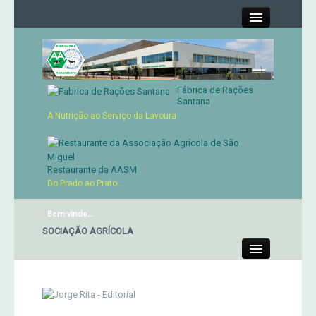
Close
Fábrica de Rações
Contactos
Santana
A Nutrição ao Serviço da Lavoura
Órgãos Sociais
Cartão de Sócio
Restaurante da AASM
Do Prado ao Prato...
Serviços
Bem-vindo...
E DA ASSOCIAÇÃO AGRÍCOLA
Produtos
Close
Genética
Concursos Micaelenses