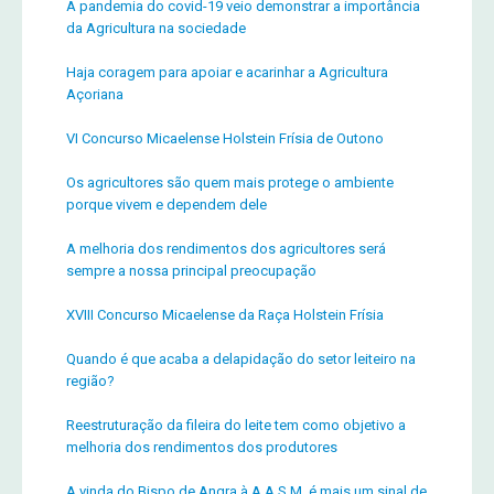
A pandemia do covid-19 veio demonstrar a importância
da Agricultura na sociedade
Haja coragem para apoiar e acarinhar a Agricultura
Açoriana
VI Concurso Micaelense Holstein Frísia de Outono
Os agricultores são quem mais protege o ambiente
porque vivem e dependem dele
A melhoria dos rendimentos dos agricultores será
sempre a nossa principal preocupação
XVIII Concurso Micaelense da Raça Holstein Frísia
Quando é que acaba a delapidação do setor leiteiro na
região?
Reestruturação da fileira do leite tem como objetivo a
melhoria dos rendimentos dos produtores
A vinda do Bispo de Angra à A.A.S.M. é mais um sinal de