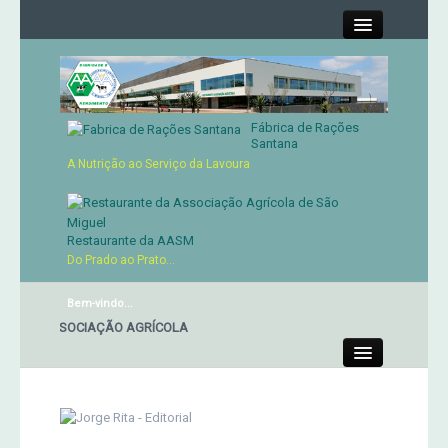
Close
Fábrica de Rações
Contactos
Santana
A Nutrição ao Serviço da Lavoura
Órgãos Sociais
Cartão de Sócio
Restaurante da AASM
Do Prado ao Prato...
Serviços
Bem-vindo...
E DA ASSOCIAÇÃO AGRÍCOLA
Produtos
Close
Genética
Concursos Micaelenses