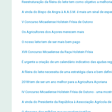
Reestruturação da fileira do leite tem como objetivo a melho
A vinda do Bispo de Angra à A.A.S.M. é mais um sinal de espe
V Concurso Micaelense Holstein Frísia de Outono
Os Agricultores dos Açores merecem mais
O nosso leite tem de ser mais bem pago
XVII Concurso Micaelense da Raça Holstein Frísia
É urgente a criação de um calendário indicativo das ajudas reg
A fileira do leite necessita de uma estratégia clara e bem defin
2018 tem de ser um ano melhor para a Agricultura Açoriana
IV Concurso Micaelense Holstein Frísia de Outono - uma most
A vinda do Presidente da República à Associação Agrícola de 
O discurso dos milhões que se revelam tostões