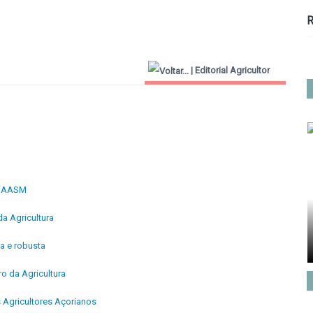
R
|
Editorial Agricultor
2000
 à AASM
a Agricultura
sa e robusta
o da Agricultura
 Agricultores Açorianos