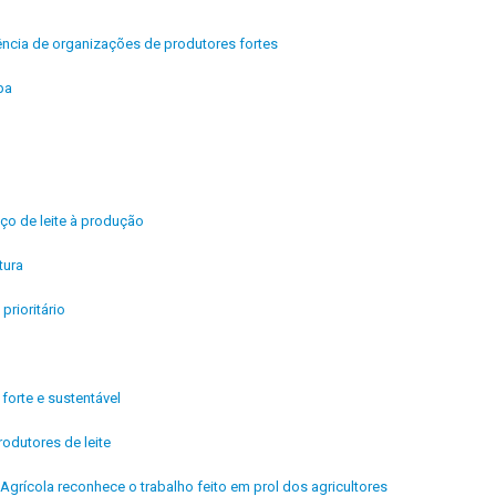
ência de organizações de produtores fortes
pa
ço de leite à produção
tura
rioritário
orte e sustentável
odutores de leite
Agrícola reconhece o trabalho feito em prol dos agricultores