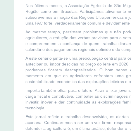
Nos últimos meses, a Associação Agrícola de São Migu
Região como em Bruxelas. Participámos ativamente no
subscrevemos a moção das Regiões Ultraperiféricas e j
uma PAC forte, verdadeiramente comum e devidamente 
Ao mesmo tempo, persistem problemas que não pode
agricultores, a redução das verbas previstas para o setor
e comprometem a confiança de quem trabalha diariame
calendário dos pagamentos regionais definido e do cu
A este cenário junta-se uma preocupação central para os 
antecipar ou impor descidas no preço do leite em 2026,
produtores ficaram descapitalizados. O bom senso 
momento em que os agricultores enfrentam uma gr
sustentabilidade económica das explorações leiteiras e o
Importa também olhar para o futuro. Atrair e fixar jovens
carga fiscal e contributiva, combater as discriminações
investir, inovar e dar continuidade às explorações fa
tecnologia.
Este jornal reflete o trabalho desenvolvido, os alert
açoriana. Continuaremos a ser uma voz firme, responsáv
defender a agricultura é, em última análise, defender o f