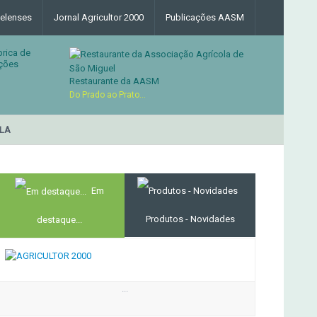
elenses
Jornal Agricultor 2000
Publicações AASM
brica de
ções
Restaurante da AASM
Do Prado ao Prato...
RESTAURANTE DA ASSOC
MERCADO AGRÍCOLA DE SANTANA
Em
Produtos - Novidades
destaque...
...