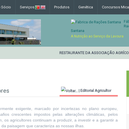
e Sócio
Serviços
Produtos
Genética
Concursos Mica
Fá
Ra
Santana
A Nutrição ao Serviço da Lavoura
RESTAURANTE DA ASSOCIAÇÃO AGRÍCOLA
ores
|
Editorial Agricultor
2000
larmente exigente, marcado por incertezas no plano europeu,
fios crescentes impostos pelas alterações climáticas, pelos
os agricultores continuam a produzir, a investir e a garantir a
o da paisagem que caracteriza as nossas ilhas.