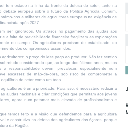
el tem estado na linha da frente da defesa do setor, tanto na
 debate europeu sobre o futuro da Política Agrícola Comum,
untámo-nos a milhares de agricultores europeus na exigência de
financiada após 2027.
m ser ignorados. Os atrasos no pagamento das ajudas aos
 e a falta de previsibilidade financeira fragilizam as explorações
nte no campo. Os agricultores precisam de estabilidade, do
mprimento dos compromissos assumidos.
agricultores: o preço do leite pago ao produtor. Não faz sentido
 sobretudo considerando que, ao longo dos últimos anos, muitos
e a responsabilidade devem prevalecer, especialmente num
ave escassez de mão-de-obra, sob risco de comprometer a
 equilíbrio do setor como um todo.
 agricultores é uma prioridade. Para isso, é necessário reduzir a
J
 nas ajudas nacionais e criar condições que permitam aos jovens
miliares, agora num patamar mais elevado de profissionalismo e
R
M
as que temos feito e a visão que defendemos para a agricultura
el e construtiva na defesa dos agricultores dos Açores, porque
uturo da Região.