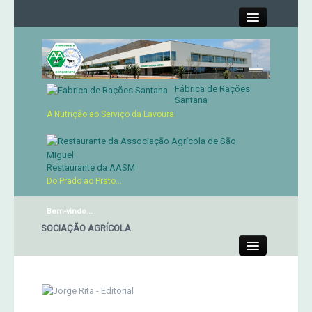
Close
Fábrica de Rações
Contactos
Santana
A Nutrição ao Serviço da Lavoura
Órgãos Sociais
Cartão de Sócio
Restaurante da AASM
Do Prado ao Prato...
Serviços
Bem-vindo...
E DA ASSOCIAÇÃO AGRÍCOLA
Produtos
Close
Genética
Concursos Micaelenses