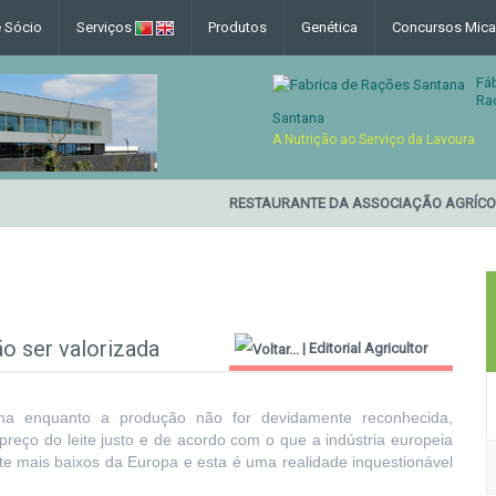
e Sócio
Serviços
Produtos
Genética
Concursos Mica
Fá
Ra
Santana
A Nutrição ao Serviço da Lavoura
RESTAURANTE DA ASSOCIAÇÃO AGRÍCOLA
ão ser valorizada
|
Editorial Agricultor
2000
ema enquanto a produção não for devidamente reconhecida,
o do leite justo e de acordo com o que a indústria europeia
ite mais baixos da Europa e esta é uma realidade inquestionável