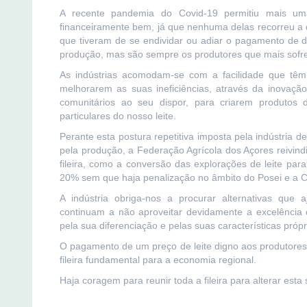
A recente pandemia do Covid-19 permitiu mais um
financeiramente bem, já que nenhuma delas recorreu a q
que tiveram de se endividar ou adiar o pagamento de dív
produção, mas são sempre os produtores que mais sofrem
As indústrias acomodam-se com a facilidade que têm
melhorarem as suas ineficiências, através da inovaçã
comunitários ao seu dispor, para criarem produtos 
particulares do nosso leite.
Perante esta postura repetitiva imposta pela indústria 
pela produção, a Federação Agrícola dos Açores reivin
fileira, como a conversão das explorações de leite pa
20% sem que haja penalização no âmbito do Posei e a C
A indústria obriga-nos a procurar alternativas que 
continuam a não aproveitar devidamente a excelência 
pela sua diferenciação e pelas suas características própr
O pagamento de um preço de leite digno aos produtores,
fileira fundamental para a economia regional.
Haja coragem para reunir toda a fileira para alterar esta 