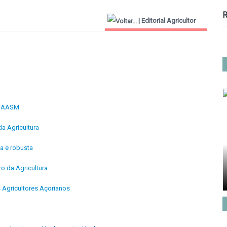
R
|
Editorial Agricultor
2000
 à AASM
a Agricultura
sa e robusta
o da Agricultura
 Agricultores Açorianos