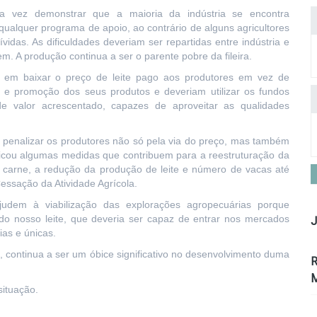
a vez demonstrar que a maioria da indústria se encontra
ualquer programa de apoio, ao contrário de alguns agricultores
idas. As dificuldades deveriam ser repartidas entre indústria e
. A produção continua a ser o parente pobre da fileira.
 em baixar o preço de leite pago aos produtores em vez de
o e promoção dos seus produtos e deveriam utilizar os fundos
de valor acrescentado, capazes de aproveitar as qualidades
de penalizar os produtores não só pela via do preço, mas também
dicou algumas medidas que contribuem para a reestruturação da
ra carne, a redução da produção de leite e número de vacas até
essação da Atividade Agrícola.
ajudem à viabilização das explorações agropecuárias porque
do nosso leite, que deveria ser capaz de entrar nos mercados
J
ias e únicas.
 continua a ser um óbice significativo no desenvolvimento duma
R
M
situação.