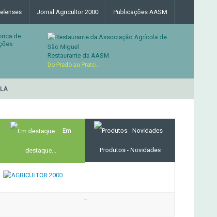
elenses
Jornal Agricultor 2000
Publicações AASM
brica de
ções
Restaurante da AASM
Do Prado ao Prato...
RESTAURANTE DA ASSOC
MERCADO AGRÍCOLA DE SANTANA
Em
Produtos - Novidades
destaque...
...