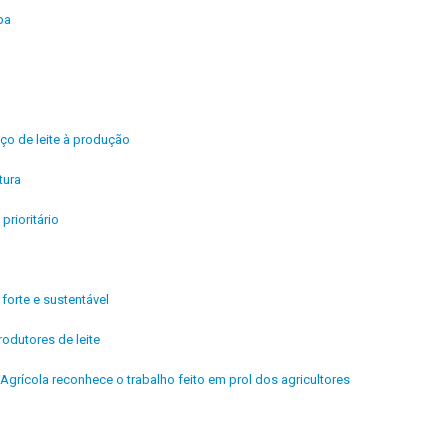
pa
ço de leite à produção
tura
rioritário
orte e sustentável
odutores de leite
Agrícola reconhece o trabalho feito em prol dos agricultores