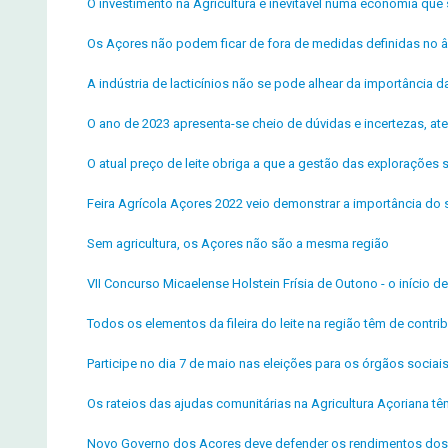
O investimento na Agricultura é inevitável numa economia que 
Os Açores não podem ficar de fora de medidas definidas no â
A indústria de lacticínios não se pode alhear da importância da 
O ano de 2023 apresenta-se cheio de dúvidas e incertezas, ate
O atual preço de leite obriga a que a gestão das explorações
Feira Agrícola Açores 2022 veio demonstrar a importância do s
Sem agricultura, os Açores não são a mesma região
VII Concurso Micaelense Holstein Frísia de Outono - o início 
Todos os elementos da fileira do leite na região têm de contrib
Participe no dia 7 de maio nas eleições para os órgãos socia
Os rateios das ajudas comunitárias na Agricultura Açoriana t
Novo Governo dos Açores deve defender os rendimentos dos 