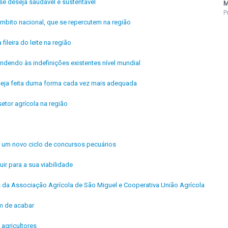
se deseja saudável e sustentável
M
P
mbito nacional, que se repercutem na região
fileira do leite na região
ndendo às indefinições existentes nível mundial
 seja feita duma forma cada vez mais adequada
etor agrícola na região
de um novo ciclo de concursos pecuários
uir para a sua viabilidade
is da Associação Agrícola de São Miguel e Cooperativa União Agrícola
êm de acabar
agricultores