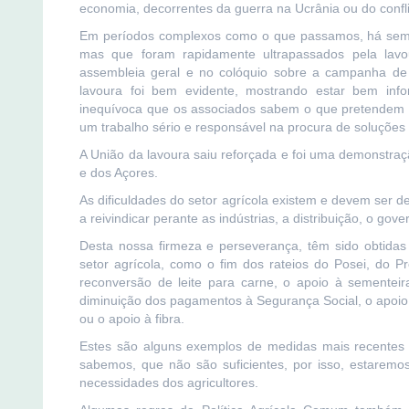
economia, decorrentes da guerra na Ucrânia ou do confli
Em períodos complexos como o que passamos, há sempr
mas que foram rapidamente ultrapassados pela lavou
assembleia geral e no colóquio sobre a campanha de
lavoura foi bem evidente, mostrando estar bem inf
inequívoca que os associados sabem o que pretendem 
um trabalho sério e responsável na procura de soluções 
A União da lavoura saiu reforçada e foi uma demonstraçã
e dos Açores.
As dificuldades do setor agrícola existem e devem ser 
a reivindicar perante as indústrias, a distribuição, o go
Desta nossa firmeza e perseverança, têm sido obtida
setor agrícola, como o fim dos rateios do Posei, do P
reconversão de leite para carne, o apoio à sementeir
diminuição dos pagamentos à Segurança Social, o apoio 
ou o apoio à fibra.
Estes são alguns exemplos de medidas mais recentes 
sabemos, que não são suficientes, por isso, estarem
necessidades dos agricultores.