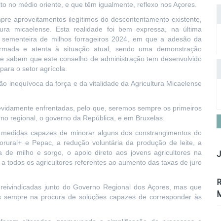
to no médio oriente, e que têm igualmente, reflexo nos Açores.
e aproveitamentos ilegítimos do descontentamento existente,
ra micaelense. Esta realidade foi bem expressa, na última
 sementeira de milhos forrageiros 2024, em que a adesão da
ormada e atenta à situação atual, sendo uma demonstração
e sabem que este conselho de administração tem desenvolvido
para o setor agrícola.
o inequívoca da força e da vitalidade da Agricultura Micaelense
devidamente enfrentadas, pelo que, seremos sempre os primeiros
verno regional, o governo da República, e em Bruxelas.
s medidas capazes de minorar alguns dos constrangimentos do
rorural+ e Pepac, a redução voluntária da produção de leite, a
a de milho e sorgo, o apoio direto aos jovens agricultores na
J
a todos os agricultores referentes ao aumento das taxas de juro
R
reivindicadas junto do Governo Regional dos Açores, mas que
M
os sempre na procura de soluções capazes de corresponder às