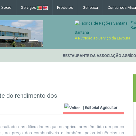
e Sócio
Serviços
Produtos
Genética
Concursos Mica
Fá
Ra
Santana
A Nutrição ao Serviço da Lavoura
RESTAURANTE DA ASSOCIAÇÃO AGRÍCOLA
te do rendimento dos
|
Editorial Agricultor
2000
esultado das dificuldades que os agricultores têm tido um pouco
ro, ao preço dos combustíveis e também, pelas influências na