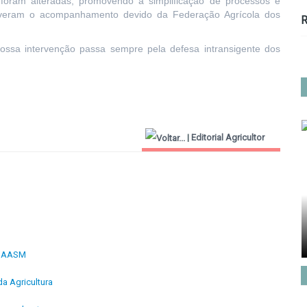
oram alteradas, promovendo a simplificação de processos e
tiveram o acompanhamento devido da Federação Agrícola dos
R
ssa intervenção passa sempre pela defesa intransigente dos
|
Editorial Agricultor
2000
 à AASM
a Agricultura