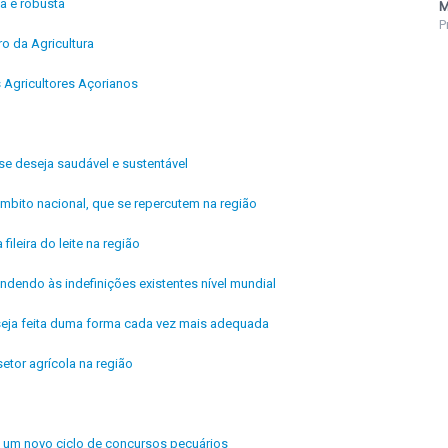
sa e robusta
M
P
o da Agricultura
 Agricultores Açorianos
se deseja saudável e sustentável
mbito nacional, que se repercutem na região
fileira do leite na região
ndendo às indefinições existentes nível mundial
 seja feita duma forma cada vez mais adequada
etor agrícola na região
de um novo ciclo de concursos pecuários