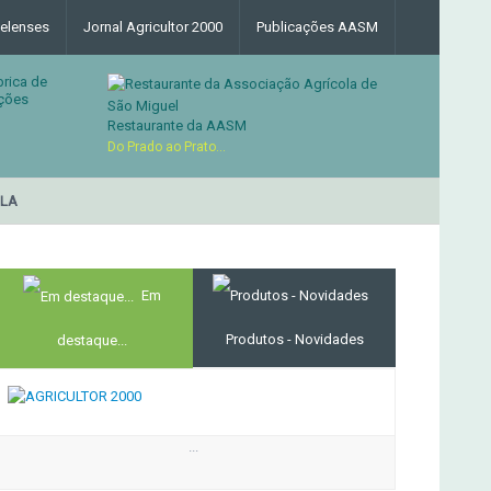
elenses
Jornal Agricultor 2000
Publicações AASM
brica de
ções
Restaurante da AASM
Do Prado ao Prato...
RESTAURANTE DA ASSOC
MERCADO AGRÍCOLA DE SANTANA
Em
Produtos - Novidades
destaque...
...