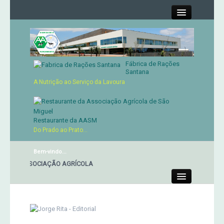
Close
Fábrica de Rações
Contactos
Santana
A Nutrição ao Serviço da Lavoura
Órgãos Sociais
Cartão de Sócio
Restaurante da AASM
Do Prado ao Prato...
Serviços
Bem-vindo...
E DA ASSOCIAÇÃO AGRÍCOLA
Produtos
Close
Genética
Concursos Micaelenses