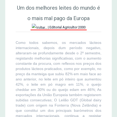
MERCADO AGRÍCOLA DE SANTANA
Um dos melhores leites do mundo é
Jornal Agricultor 2000
o mais mal pago da Europa
Publicações AASM
|
Editorial Agricultor 2000
Como todos sabemos, os mercados lácteos
internacionais, depois dum período negativo,
alteraram-se profundamente desde o 2º semestre,
registando melhorias significativas, com o aumento
constante da procura, com reflexos nos preços dos
produtos lácteos praticados, como por exemplo, no
preço da manteiga que subiu 82% em maio face ao
ano anterior, no leite em pó inteiro que aumentou
42%, o leite em pó magro em 11%, o queijo
cheddar em 30% ou do queijo edam em 46%; As
exportações da União Europeia também registarem
subidas consecutivas; O Leilão GDT (Global dairy
trade) com origem na Fonterra (Nova Zelândia) e
que constitui um dos principais barómetros dos
mercados internacionais, continua a registar