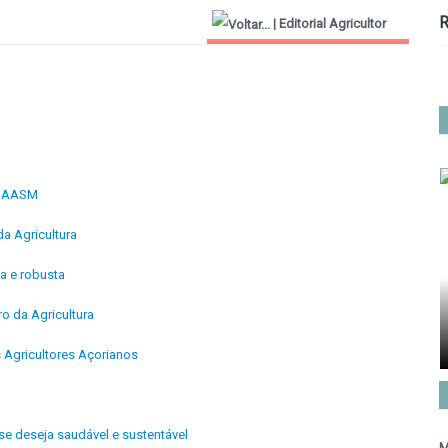
R
|
Editorial Agricultor
2000
 à AASM
a Agricultura
sa e robusta
o da Agricultura
 Agricultores Açorianos
se deseja saudável e sustentável
M