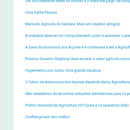
Um dos melhores leites do mundo é o mais mal pago da Euro
Uma Santa Páscoa
Mercado Agrícola de Santana: Mais um objetivo atingido
A indústria deve ter um comportamento justo e aumentar o pre
A base da economia dos Açores é e continuará a ser a Agricul
Próximo Governo Regional deve encarar o setor agrícola como p
Pagamentos por conta: Uma grande injustiça
O futuro da Autonomia dos Açores depende duma Agricultura f
Não desistimos de encontrar soluções satisfatórias para os pr
Prémio Nacional de Agricultura 2015 para a Cooperativa União 
Confiança num ano melhor