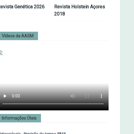
evista Genética 2026
Revista Holstein Açores
2018
Vídeos da AASM
Informações Úteis
eteorologia - Previsão do tempo IPMA