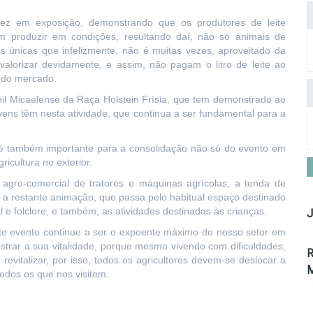
ez em exposição, demonstrando que os produtores de leite
 produzir em condições, resultando daí, não só animais de
s únicas que infelizmente, não é muitas vezes, aproveitado da
alorizar devidamente, e assim, não pagam o litro de leite ao
e do mercado.
nil Micaelense da Raça Holstein Frísia, que tem demonstrado ao
vens têm nesta atividade, que continua a ser fundamental para a
e é também importante para a consolidação não só do evento em
icultura no exterior.
agro-comercial de tratores e máquinas agrícolas, a tenda de
a a restante animação, que passa pelo habitual espaço destinado
 e folclore, e também, as atividades destinadas às crianças.
J
te evento continue a ser o expoente máximo do nosso setor em
strar a sua vitalidade, porque mesmo vivendo com dificuldades,
R
revitalizar, por isso, todos os agricultores devem-se deslocar a
M
todos os que nos visitem.