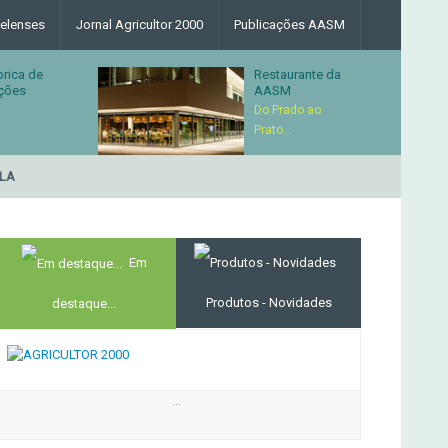
elenses
Jornal Agricultor 2000
Publicações AASM
brica de
Restaurante da
ções
AASM
Do Prado ao
Prato...
RESTAURANTE DA ASSOC
MERCADO AGRÍCOLA DE SANTANA
Em
Produtos - Novidades
destaque...
...