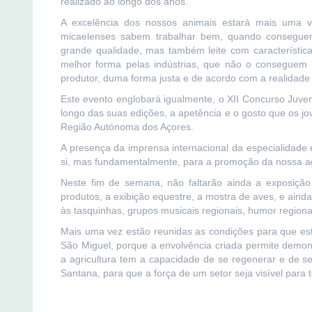
realizado ao longo dos anos.
A excelência dos nossos animais estará mais uma v
micaelenses sabem trabalhar bem, quando conseguem
grande qualidade, mas também leite com característica
melhor forma pelas indústrias, que não o conseguem v
produtor, duma forma justa e de acordo com a realidad
Este evento englobará igualmente, o XII Concurso Juve
longo das suas edições, a apetência e o gosto que os jo
Região Autónoma dos Açores.
A presença da imprensa internacional da especialidad
si, mas fundamentalmente, para a promoção da nossa agr
Neste fim de semana, não faltarão ainda a exposição 
produtos, a exibição equestre, a mostra de aves, e aind
às tasquinhas, grupos musicais regionais, humor regional
Mais uma vez estão reunidas as condições para que es
São Miguel, porque a envolvência criada permite demon
a agricultura tem a capacidade de se regenerar e de se 
Santana, para que a força de um setor seja visível para 