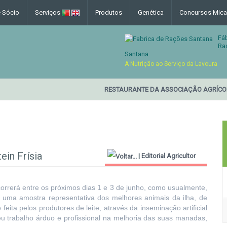
e Sócio
Serviços
Produtos
Genética
Concursos Mica
Fá
Ra
Santana
A Nutrição ao Serviço da Lavoura
RESTAURANTE DA ASSOCIAÇÃO AGRÍCOLA
in Frísia
|
Editorial Agricultor
2000
orrerá entre os próximos dias 1 e 3 de junho, como usualmente,
, uma amostra representativa dos melhores animais da ilha, de
feita pelos produtores de leite, através da inseminação artificial
eu trabalho árduo e profissional na melhoria das suas manadas,