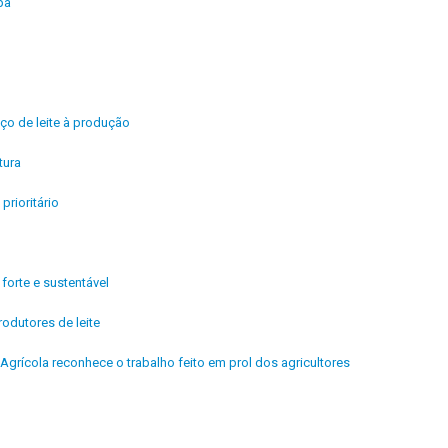
pa
ço de leite à produção
tura
rioritário
orte e sustentável
odutores de leite
Agrícola reconhece o trabalho feito em prol dos agricultores