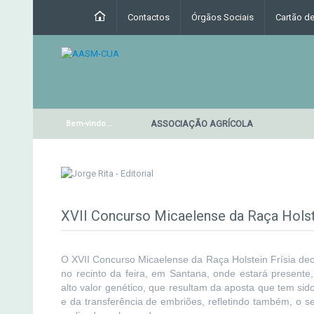
Contactos
Órgãos Sociais
Cartão d
RESTAURANTE DA ASSOCIAÇÃO AGRÍCOLA
Bem-vindo...
XVII Concurso Micaelense da Raça Holste
O XVII Concurso Micaelense da Raça Holstein Frísia dec
no recinto da feira, em Santana, onde estará presente
alto valor genético, que resultam da aposta que tem sido 
e da transferência de embriões, refletindo também, o s