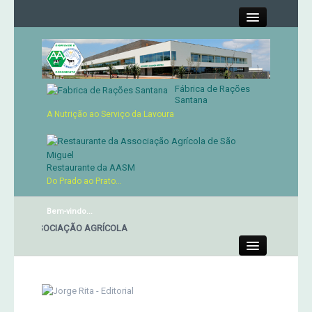
Close
Fábrica de Rações
Contactos
Santana
A Nutrição ao Serviço da Lavoura
Órgãos Sociais
Cartão de Sócio
Restaurante da AASM
Do Prado ao Prato...
Serviços
Bem-vindo...
 DA ASSOCIAÇÃO AGRÍCOLA
Produtos
Close
Genética
Concursos Micaelenses