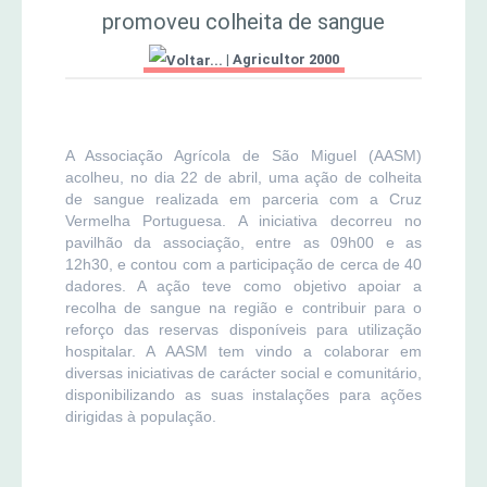
promoveu colheita de sangue
MERCADO AGRÍCOLA DE SANTANA
Jornal Agricultor 2000
|
Agricultor 2000
Publicações AASM
A Associação Agrícola de São Miguel (AASM)
acolheu, no dia 22 de abril, uma ação de colheita
de sangue realizada em parceria com a Cruz
Vermelha Portuguesa. A iniciativa decorreu no
pavilhão da associação, entre as 09h00 e as
12h30, e contou com a participação de cerca de 40
dadores. A ação teve como objetivo apoiar a
recolha de sangue na região e contribuir para o
reforço das reservas disponíveis para utilização
hospitalar. A AASM tem vindo a colaborar em
diversas iniciativas de carácter social e comunitário,
disponibilizando as suas instalações para ações
dirigidas à população.