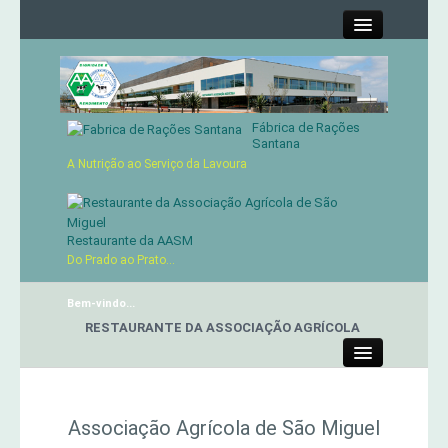
Close
Fábrica de Rações
Contactos
Santana
A Nutrição ao Serviço da Lavoura
Órgãos Sociais
Cartão de Sócio
Restaurante da AASM
Do Prado ao Prato...
Serviços
Bem-vindo...
RESTAURANTE DA ASSOCIAÇÃO AGRÍCOLA
Produtos
Close
Genética
Associação Agrícola de São Miguel
Concursos Micaelenses