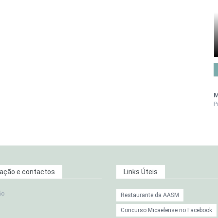
M
P
zação e contactos
Links Úteis
ão
Restaurante da AASM
Concurso Micaelense no Facebook