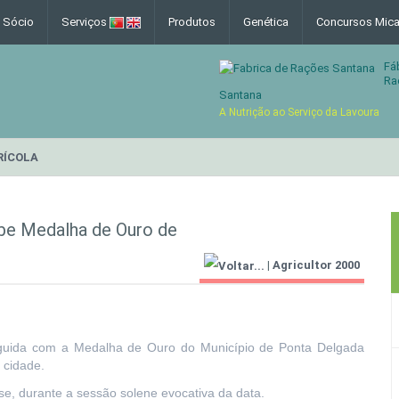
e Sócio
Serviços
Produtos
Genética
Concursos Mica
Fá
Ra
Santana
A Nutrição ao Serviço da Lavoura
RÍCOLA
be Medalha de Ouro de
|
Agricultor 2000
inguida com a Medalha de Ouro do Município de Ponta Delgada
 cidade.
nse, durante a sessão solene evocativa da data.