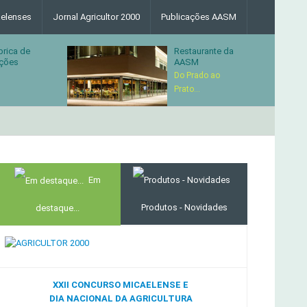
elenses
Jornal Agricultor 2000
Publicações AASM
brica de
Restaurante da
ções
AASM
Do Prado ao
Prato...
MERCADO AGRÍCOLA DE SANTANA
Em
Produtos - Novidades
destaque...
XXII CONCURSO MICAELENSE E
DIA NACIONAL DA AGRICULTURA