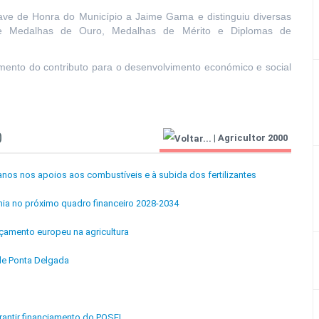
ve de Honra do Município a Jaime Gama e distinguiu diversas
a de Medalhas de Ouro, Medalhas de Mérito e Diplomas de
mento do contributo para o desenvolvimento económico e social
0
|
Agricultor 2000
anos nos apoios aos combustíveis e à subida dos fertilizantes
ia no próximo quadro financeiro 2028-2034
çamento europeu na agricultura
de Ponta Delgada
rantir financiamento do POSEI