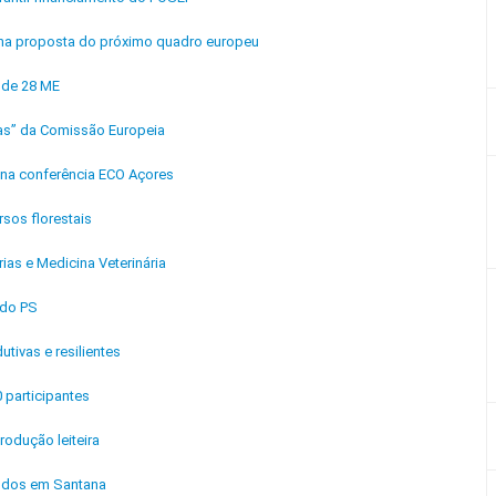
C na proposta do próximo quadro europeu
 de 28 ME
tas” da Comissão Europeia
l na conferência ECO Açores
sos florestais
ias e Medicina Veterinária
 do PS
ivas e resilientes
0 participantes
odução leiteira
andos em Santana