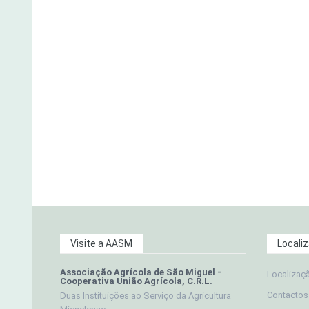
Visite a AASM
Locali
Associação Agrícola de São Miguel -
Localizaç
Cooperativa União Agrícola, C.R.L.
Contactos
Duas Instituições ao Serviço da Agricultura