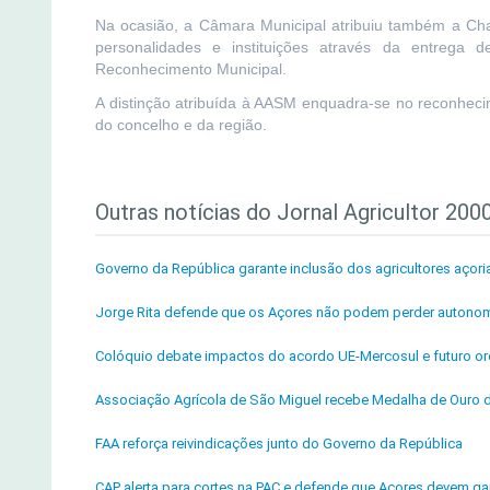
Na ocasião, a Câmara Municipal atribuiu também a Cha
personalidades e instituições através da entreg
Reconhecimento Municipal.
A distinção atribuída à AASM enquadra-se no reconheci
do concelho e da região.
Outras notícias do Jornal Agricultor 200
Governo da República garante inclusão dos agricultores açori
Jorge Rita defende que os Açores não podem perder autonom
Colóquio debate impactos do acordo UE-Mercosul e futuro or
Associação Agrícola de São Miguel recebe Medalha de Ouro 
FAA reforça reivindicações junto do Governo da República
CAP alerta para cortes na PAC e defende que Açores devem ga