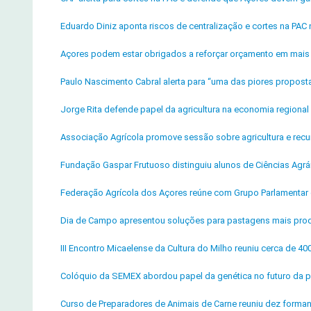
Eduardo Diniz aponta riscos de centralização e cortes na PA
Açores podem estar obrigados a reforçar orçamento em mais
Paulo Nascimento Cabral alerta para “uma das piores propos
Jorge Rita defende papel da agricultura na economia regiona
Associação Agrícola promove sessão sobre agricultura e recur
Fundação Gaspar Frutuoso distinguiu alunos de Ciências Agrár
Federação Agrícola dos Açores reúne com Grupo Parlamentar
Dia de Campo apresentou soluções para pastagens mais produt
III Encontro Micaelense da Cultura do Milho reuniu cerca de 40
Colóquio da SEMEX abordou papel da genética no futuro da pr
Curso de Preparadores de Animais de Carne reuniu dez form