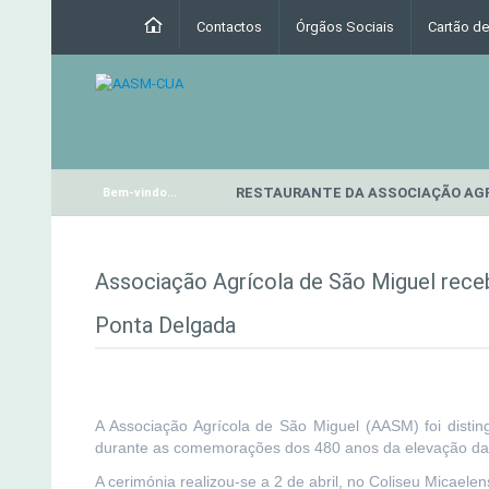
Contactos
Órgãos Sociais
Cartão d
RESTAURANTE DA ASSOCIAÇÃO AG
Bem-vindo...
Associação Agrícola de São Miguel rece
Ponta Delgada
A Associação Agrícola de São Miguel (AASM) foi dist
durante as comemorações dos 480 anos da elevação da
A cerimónia realizou-se a 2 de abril, no Coliseu Micaele