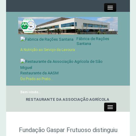
Close
Fábrica de Rações
Contactos
Santana
A Nutrição ao Serviço da Lavoura
Órgãos Sociais
Cartão de Sócio
Restaurante da AASM
Do Prado ao Prato...
Serviços
Bem-vindo...
RESTAURANTE DA ASSOCIAÇÃO AGRÍCOLA
Produtos
Close
Genética
Fundação Gaspar Frutuoso distinguiu
Concursos Micaelenses