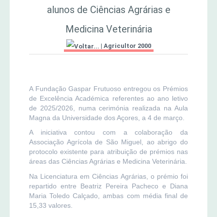
alunos de Ciências Agrárias e
MERCADO AGRÍCOLA DE SANTANA
Jornal Agricultor 2000
Medicina Veterinária
|
Agricultor 2000
Publicações AASM
A Fundação Gaspar Frutuoso entregou os Prémios
de Excelência Académica referentes ao ano letivo
de 2025/2026, numa cerimónia realizada na Aula
Magna da Universidade dos Açores, a 4 de março.
A iniciativa contou com a colaboração da
Associação Agrícola de São Miguel, ao abrigo do
protocolo existente para atribuição de prémios nas
áreas das Ciências Agrárias e Medicina Veterinária.
Na Licenciatura em Ciências Agrárias, o prémio foi
repartido entre Beatriz Pereira Pacheco e Diana
Maria Toledo Calçado, ambas com média final de
15,33 valores.