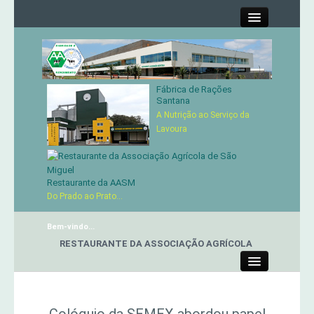
Close
Fábrica de Rações
Contactos
Santana
A Nutrição ao Serviço da
Órgãos Sociais
Lavoura
Cartão de Sócio
Restaurante da AASM
Do Prado ao Prato...
Serviços
Bem-vindo...
Produtos
RESTAURANTE DA ASSOCIAÇÃO AGRÍCOLA
Genética
Close
Concursos Micaelenses
Colóquio da SEMEX abordou papel