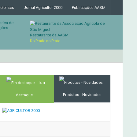
elenses
Jornal Agricultor 2000
Publicações AASM
brica de
ções
Restaurante da AASM
Do Prado ao Prato...
MERCADO AGRÍCOLA DE SANTANA
Em
Produtos - Novidades
destaque...
...