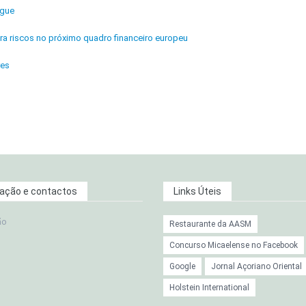
ngue
ra riscos no próximo quadro financeiro europeu
res
zação e contactos
Links Úteis
ão
Restaurante da AASM
Concurso Micaelense no Facebook
Google
Jornal Açoriano Oriental
Holstein International