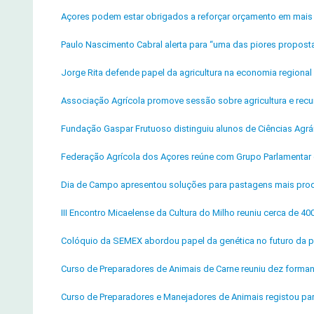
Açores podem estar obrigados a reforçar orçamento em mais
Paulo Nascimento Cabral alerta para “uma das piores propos
Jorge Rita defende papel da agricultura na economia regiona
Associação Agrícola promove sessão sobre agricultura e recur
Fundação Gaspar Frutuoso distinguiu alunos de Ciências Agrár
Federação Agrícola dos Açores reúne com Grupo Parlamentar
Dia de Campo apresentou soluções para pastagens mais produt
III Encontro Micaelense da Cultura do Milho reuniu cerca de 40
Colóquio da SEMEX abordou papel da genética no futuro da pr
Curso de Preparadores de Animais de Carne reuniu dez form
Curso de Preparadores e Manejadores de Animais registou par