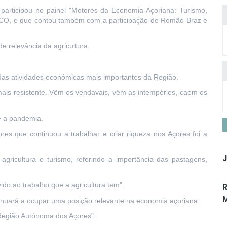
participou no painel "Motores da Economia Açoriana: Turismo,
 ECO, e que contou também com a participação de Romão Braz e
de relevância da agricultura.
a das atividades económicas mais importantes da Região.
 mais resistente. Vêm os vendavais, vêm as intempéries, caem os
e a pandemia.
es que continuou a trabalhar e criar riqueza nos Açores foi a
J
gricultura e turismo, referindo a importância das pastagens,
do ao trabalho que a agricultura tem".
R
M
inuará a ocupar uma posição relevante na economia açoriana.
 Região Autónoma dos Açores".