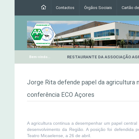
Contactos
Órgãos Sociais
Cartão d
RESTAURANTE DA ASSOCIAÇÃO AG
Bem-vindo...
Jorge Rita defende papel da agricultura 
conferência ECO Açores
A agricultura continua a desempenhar um papel central
desenvolvimento da Região. A posição foi defendida p
Teatro Micaelense, a 26 de abril.