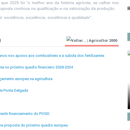
que 2025 foi "o melhor ano da história agrícola, se calhar nos
R
posta contínua na qualificação e na valorização da produção.
 excelência, excelência, excelência e qualidade".
0
|
Agricultor 2000
anos nos apoios aos combustíveis e à subida dos fertilizantes
ia no próximo quadro financeiro 2028-2034
çamento europeu na agricultura
de Ponta Delgada
rantir financiamento do POSEI
C na proposta do próximo quadro europeu