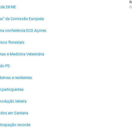
M
 de 28 ME
P
tas” da Comissão Europeia
l na conferência ECO Açores
sos florestais
ias e Medicina Veterinária
 do PS
ivas e resilientes
0 participantes
odução leiteira
andos em Santana
ticipação recorde