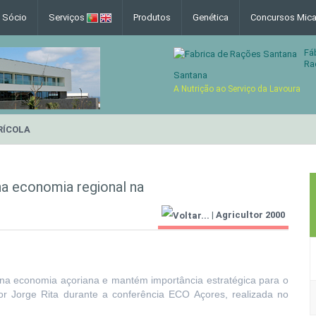
e Sócio
Serviços
Produtos
Genética
Concursos Mica
Fá
Ra
Santana
A Nutrição ao Serviço da Lavoura
RÍCOLA
na economia regional na
|
Agricultor 2000
 na economia açoriana e mantém importância estratégica para o
or Jorge Rita durante a conferência ECO Açores, realizada no