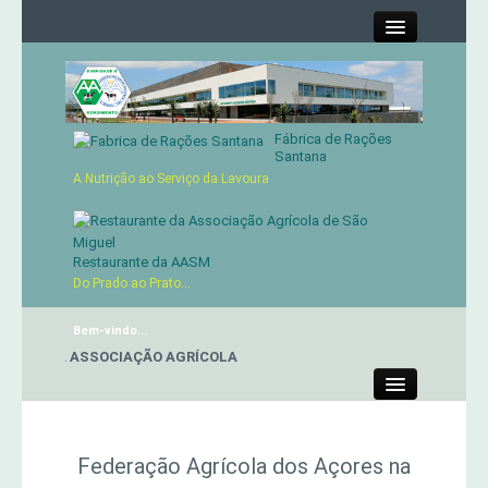
Close
Fábrica de Rações
Contactos
Santana
A Nutrição ao Serviço da Lavoura
Órgãos Sociais
Cartão de Sócio
Restaurante da AASM
Do Prado ao Prato...
Serviços
Bem-vindo...
NTE DA ASSOCIAÇÃO AGRÍCOLA
Produtos
Close
Genética
Federação Agrícola dos Açores na
Concursos Micaelenses