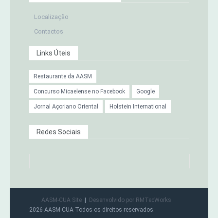
Localização
Contactos
Links Úteis
Restaurante da AASM
Concurso Micaelense no Facebook
Google
Jornal Açoriano Oriental
Holstein International
Redes Sociais
AASM-CUA Site
Desenvolvido por RMTecWorks
2026 AASM-CUA Todos os direitos reservados.