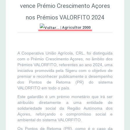
vence Prémio Crescimento Açores
MERCADO AGRÍCOLA DE SANTANA
Jornal Agricultor 2000
nos Prémios VALORFITO 2024
|
Agricultor 2000
Publicações AASM
A Cooperativa União Agrícola, CRL. foi distinguida
com o Prémio Crescimento Açores, no âmbito dos
Prémios VALORFITO, referentes ao ano 2024, uma
iniciativa promovida pela Sigeru com o objetivo de
premiar e reconhecer publicamente o desempenho
dos Pontos de Retoma (PR) do sistema
VALORFITO em todo o país.
Este galardão é um prémio monetário que irá ser
atribuído diretamente a uma entidade de
solidariedade social da Região Autónoma dos
Açores, reforçando o compromisso social e
ambiental do sistema VALORFITO.
Os Pontos de Retoma (PR), como é o caso da