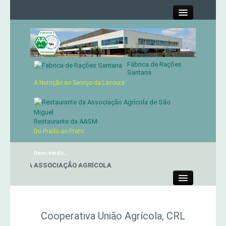
Close
Fábrica de Rações
Contactos
Santana
A Nutrição ao Serviço da Lavoura
Órgãos Sociais
Cartão de Sócio
Restaurante da AASM
Do Prado ao Prato...
Serviços
Bem-vindo...
ANTE DA ASSOCIAÇÃO AGRÍCOLA
Produtos
Close
Genética
Cooperativa União Agrícola, CRL
Concursos Micaelenses