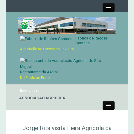
Close
Fábrica de Rações
Contactos
Santana
A Nutrição ao Serviço da Lavoura
Órgãos Sociais
Cartão de Sócio
Restaurante da AASM
Do Prado ao Prato...
Serviços
Bem-vindo...
NTE DA ASSOCIAÇÃO AGRÍCOLA
Produtos
Close
Genética
Jorge Rita visita Feira Agrícola da
Concursos Micaelenses