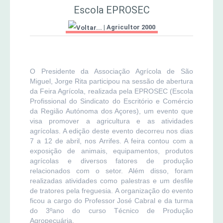
MERCADO AGRÍCOLA DE SANTANA
Escola EPROSEC
Jornal Agricultor 2000
|
Agricultor 2000
Publicações AASM
O Presidente da Associação Agrícola de São
Miguel, Jorge Rita participou na sessão de abertura
da Feira Agrícola, realizada pela EPROSEC (Escola
Profissional do Sindicato do Escritório e Comércio
da Região Autónoma dos Açores), um evento que
visa promover a agricultura e as atividades
agrícolas. A edição deste evento decorreu nos dias
7 a 12 de abril, nos Arrifes. A feira contou com a
exposição de animais, equipamentos, produtos
agrícolas e diversos fatores de produção
relacionados com o setor. Além disso, foram
realizadas atividades como palestras e um desfile
de tratores pela freguesia. A organização do evento
ficou a cargo do Professor José Cabral e da turma
do 3ºano do curso Técnico de Produção
Agropecuária.