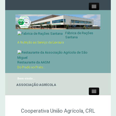
Close
Fábrica de Rações
Contactos
Santana
A Nutrição ao Serviço da Lavoura
Órgãos Sociais
Cartão de Sócio
Restaurante da AASM
Do Prado ao Prato...
Serviços
Bem-vindo...
NTE DA ASSOCIAÇÃO AGRÍCOLA
Produtos
Close
Genética
Cooperativa União Agrícola, CRL
Concursos Micaelenses