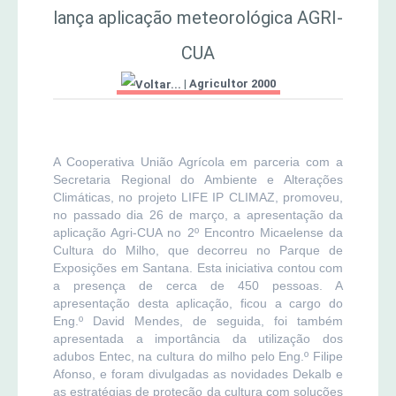
lança aplicação meteorológica AGRI-
MERCADO AGRÍCOLA DE SANTANA
Jornal Agricultor 2000
CUA
|
Agricultor 2000
Publicações AASM
A Cooperativa União Agrícola em parceria com a
Secretaria Regional do Ambiente e Alterações
Climáticas, no projeto LIFE IP CLIMAZ, promoveu,
no passado dia 26 de março, a apresentação da
aplicação Agri-CUA no 2º Encontro Micaelense da
Cultura do Milho, que decorreu no Parque de
Exposições em Santana. Esta iniciativa contou com
a presença de cerca de 450 pessoas. A
apresentação desta aplicação, ficou a cargo do
Eng.º David Mendes, de seguida, foi também
apresentada a importância da utilização dos
adubos Entec, na cultura do milho pelo Eng.º Filipe
Afonso, e foram divulgadas as novidades Dekalb e
as estratégias de proteção da cultura com soluções