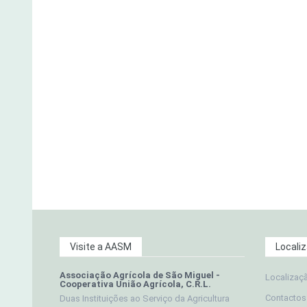
Visite a AASM
Locali
Associação Agrícola de São Miguel -
Localizaç
Cooperativa União Agrícola, C.R.L.
Contactos
Duas Instituições ao Serviço da Agricultura