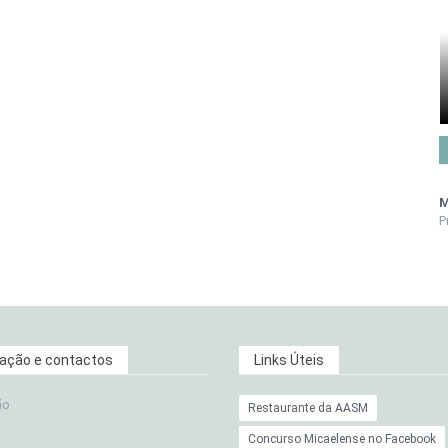
M
P
zação e contactos
Links Úteis
ão
Restaurante da AASM
Concurso Micaelense no Facebook