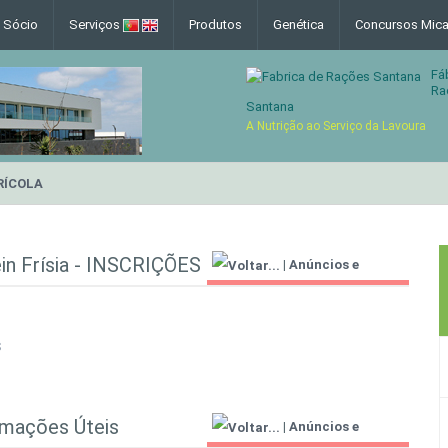
e Sócio
Serviços
Produtos
Genética
Concursos Mica
Fá
Ra
Santana
A Nutrição ao Serviço da Lavoura
RÍCOLA
in Frísia - INSCRIÇÕES
|
Anúncios e
Informações Úteis
S
rmações Úteis
|
Anúncios e