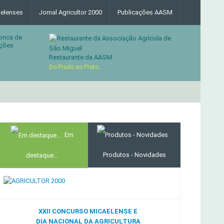
elenses
Jornal Agricultor 2000
Publicações AASM
brica de
ções
Restaurante da AASM
Do Prado ao Prato...
MERCADO AGRÍCOLA DE SANTANA
Em
Produtos - Novidades
destaque...
XXII CONCURSO MICAELENSE E
DIA NACIONAL DA AGRICULTURA