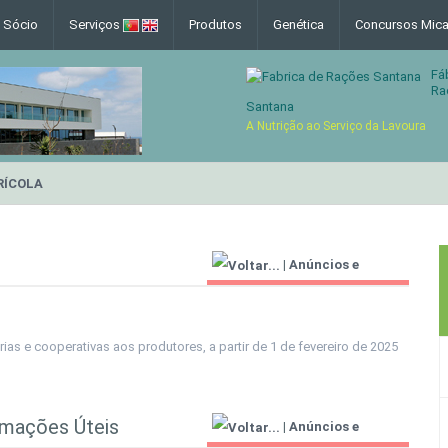
e Sócio
Serviços
Produtos
Genética
Concursos Mica
Fá
Ra
Santana
A Nutrição ao Serviço da Lavoura
RÍCOLA
|
Anúncios e
Informações Úteis
ias e cooperativas aos produtores, a partir de 1 de fevereiro de 2025
rmações Úteis
|
Anúncios e