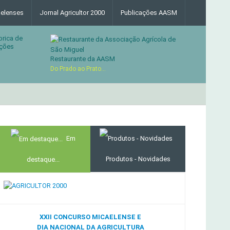
elenses
Jornal Agricultor 2000
Publicações AASM
brica de
ções
Restaurante da AASM
Do Prado ao Prato...
MERCADO AGRÍCOLA DE SANTANA
Em
Produtos - Novidades
destaque...
XXII CONCURSO MICAELENSE E
DIA NACIONAL DA AGRICULTURA