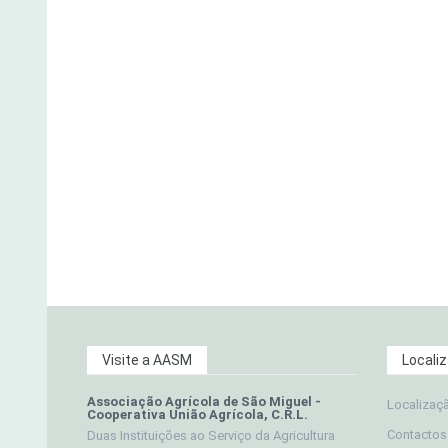
Visite a AASM
Locali
Associação Agrícola de São Miguel -
Localizaç
Cooperativa União Agrícola, C.R.L.
Contactos
Duas Instituições ao Serviço da Agricultura