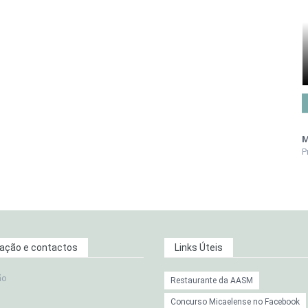
M
P
zação e contactos
Links Úteis
ão
Restaurante da AASM
Concurso Micaelense no Facebook