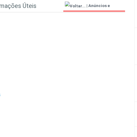
rmações Úteis
|
Anúncios e
Informações Úteis
S