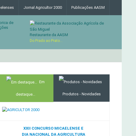
elenses
Jornal Agricultor 2000
Publicações AASM
brica de
ções
Restaurante da AASM
Do Prado ao Prato...
MERCADO AGRÍCOLA DE SANTANA
Em
Produtos - Novidades
destaque...
XXII CONCURSO MICAELENSE E
DIA NACIONAL DA AGRICULTURA