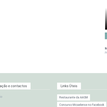
M
P
zação e contactos
Links Úteis
ão
Restaurante da AASM
Concurso Micaelense no Facebook