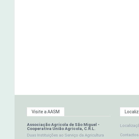
Visite a AASM
Locali
Associação Agrícola de São Miguel -
Localizaç
Cooperativa União Agrícola, C.R.L.
Contactos
Duas Instituições ao Serviço da Agricultura