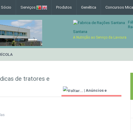
e Sócio
Serviços
Produtos
Genética
Concursos Mica
Fá
Ra
Santana
A Nutrição ao Serviço da Lavoura
RÍCOLA
icas de tratores e
|
Anúncios e
Informações Úteis
las