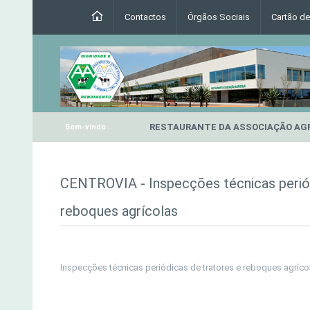
Contactos
Órgãos Sociais
Cartão d
RESTAURANTE DA ASSOCIAÇÃO AG
Bem-vindo...
CENTROVIA - Inspecções técnicas periód
reboques agrícolas
Inspecções técnicas periódicas de tratores e reboques agríco