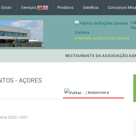
e Sócio
Serviços
Produtos
Genética
Concursos Mica
Fá
Ra
Santana
A Nutrição ao Serviço da Lavoura
RESTAURANTE DA ASSOCIAÇÃO AGR
NTOS - AÇORES
|
Anúncios e
Informações Úteis
HA 2020 / 2021