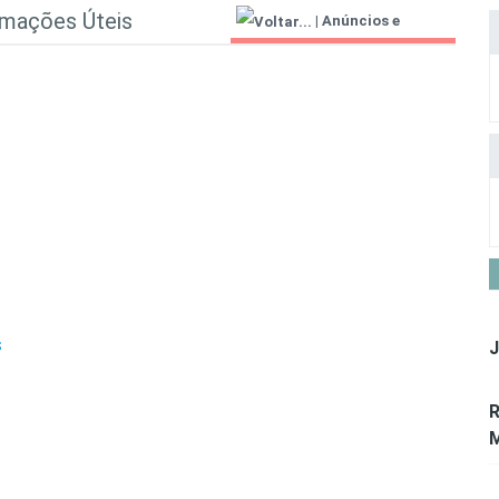
rmações Úteis
|
Anúncios e
Informações Úteis
J
S
R
M