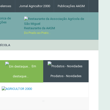
elenses
Jornal Agricultor 2000
Publicações AASM
brica de
ções
Restaurante da AASM
Do Prado ao Prato...
ÍCOLA
RESTAURANTE DA AS
MERCADO AGRÍCOLA DE SANTANA
Em
Produtos - Novidades
destaque...
...