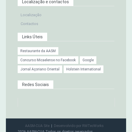
Localização e contactos
Localização
Contactos
Links Úteis
Restaurante da AASM
Concurso Micaelense no Facebook
Google
Jornal Açoriano Oriental
Holstein International
Redes Sociais
AASM-CUA Site
Desenvolvido por RMTecWorks
2026 AASM-CUA Todos os direitos reservados.