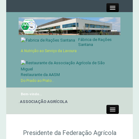
Close
Fábrica de Rações
Contactos
Santana
A Nutrição ao Serviço da Lavoura
Órgãos Sociais
Cartão de Sócio
Restaurante da AASM
Do Prado ao Prato...
Serviços
Bem-vindo...
NTE DA ASSOCIAÇÃO AGRÍCOLA
Produtos
Close
Genética
Presidente da Federação Agrícola
Concursos Micaelenses