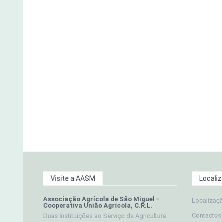
Visite a AASM
Locali
Associação Agrícola de São Miguel -
Localizaç
Cooperativa União Agrícola, C.R.L.
Contactos
Duas Instituições ao Serviço da Agricultura