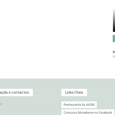
M
P
zação e contactos
Links Úteis
ão
Restaurante da AASM
Concurso Micaelense no Facebook