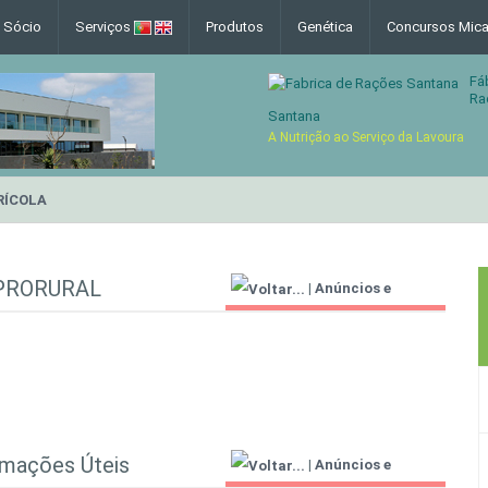
e Sócio
Serviços
Produtos
Genética
Concursos Mica
Fá
Ra
Santana
A Nutrição ao Serviço da Lavoura
RÍCOLA
 PRORURAL
|
Anúncios e
Informações Úteis
rmações Úteis
|
Anúncios e