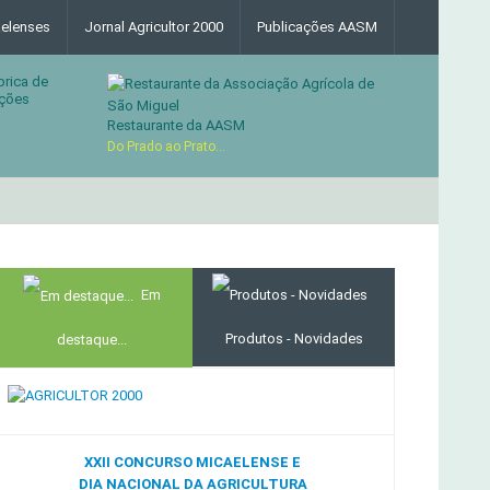
elenses
Jornal Agricultor 2000
Publicações AASM
brica de
ções
Restaurante da AASM
Do Prado ao Prato...
MERCADO AGRÍCOLA DE SANTANA
Em
Produtos - Novidades
destaque...
XXII CONCURSO MICAELENSE E
DIA NACIONAL DA AGRICULTURA