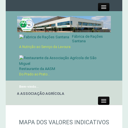
Close
Fábrica de Rações
Contactos
Santana
A Nutrição ao Serviço da Lavoura
Órgãos Sociais
Cartão de Sócio
Restaurante da AASM
Do Prado ao Prato...
Serviços
Bem-vindo...
RANTE DA ASSOCIAÇÃO AGRÍCOLA
Produtos
Close
Genética
MAPA DOS VALORES INDICATIVOS
Concursos Micaelenses