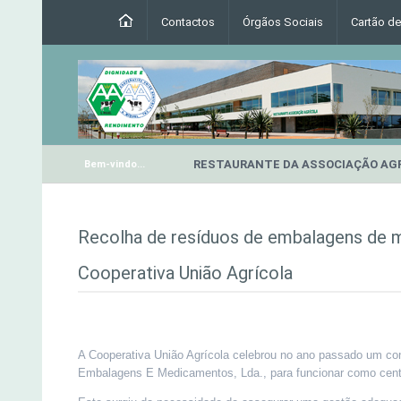
Contactos
Órgãos Sociais
Cartão d
RESTAURANTE DA ASSOCIAÇÃO AG
Bem-vindo...
Recolha de resíduos de embalagens de
Cooperativa União Agrícola
A Cooperativa União Agrícola celebrou no ano passado um 
Embalagens E Medicamentos, Lda., para funcionar como cent