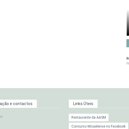
M
P
zação e contactos
Links Úteis
ão
Restaurante da AASM
Concurso Micaelense no Facebook