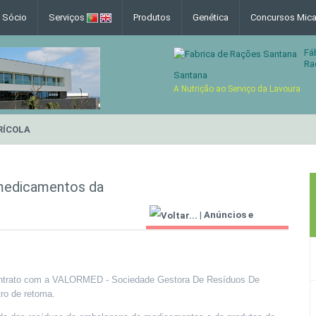
e Sócio
Serviços
Produtos
Genética
Concursos Mica
Fá
Ra
Santana
A Nutrição ao Serviço da Lavoura
RÍCOLA
 medicamentos da
|
Anúncios e
Informações Úteis
contrato com a VALORMED - Sociedade Gestora De Resíduos De
ro de retoma.