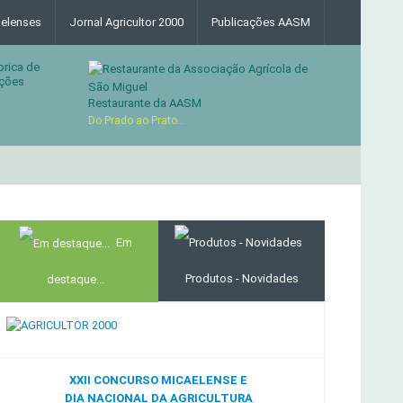
elenses
Jornal Agricultor 2000
Publicações AASM
brica de
ções
Restaurante da AASM
Do Prado ao Prato...
MERCADO AGRÍCOLA DE SANTANA
Em
Produtos - Novidades
destaque...
XXII CONCURSO MICAELENSE E
DIA NACIONAL DA AGRICULTURA