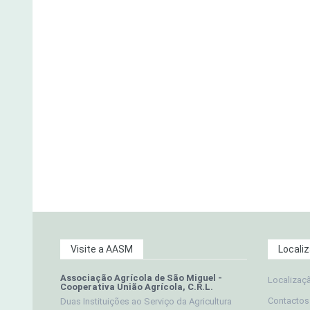
Visite a AASM
Locali
Associação Agrícola de São Miguel -
Localizaç
Cooperativa União Agrícola, C.R.L.
Contactos
Duas Instituições ao Serviço da Agricultura