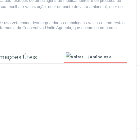
da dos resíduos de embalagens de medicamentos e de produtos de
 sua recolha e valorização, quer do ponto de vista ambiental, quer do
de uso veterinário devem guardar as embalagens vazias e com restos
 farmácia da Cooperativa União Agrícola, que encaminhará para a
rmações Úteis
|
Anúncios e
Informações Úteis