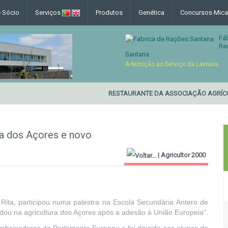
e Sócio
Serviços
Produtos
Genética
Concursos Mica
Fá
Ra
Santana
A Nutrição ao Serviço da Lavoura
RESTAURANTE DA ASSOCIAÇÃO AGRÍCO
ra dos Açores e novo
|
Agricultor 2000
Rita, participou numa palestra na Escola Secundária Antero de
dou na agricultura dos Açores após a adesão à União Europeia”.
Embaixadoras do Parlamento Europeu e foi dirigida aos alunos do