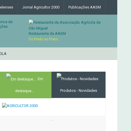
elenses
Jornal Agricultor 2000
Publicações AASM
brica de
ções
Restaurante da AASM
Do Prado ao Prato...
LA
RESTAURANTE DA ASS
MERCADO AGRÍCOLA DE SANTANA
Em
Produtos - Novidades
destaque...
...