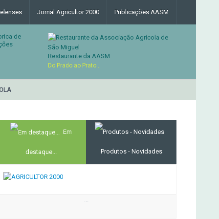
elenses
Jornal Agricultor 2000
Publicações AASM
brica de
ções
Restaurante da AASM
Do Prado ao Prato...
LA
RESTAURANTE DA ASS
MERCADO AGRÍCOLA DE SANTANA
Em
Produtos - Novidades
destaque...
...