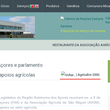
e Sócio
Serviços
Produtos
Genética
Concursos Mica
Fá
Ra
Santana
A Nutrição ao Serviço da Lavoura
RESTAURANTE DA ASSOCIAÇÃO AGRÍCO
Açores e parlamento
apoios agrícolas
|
Agricultor 2000
 Legislativa da Região Autónoma dos Açores reuniram-se, a 9 de
Açores (FAA) e da Associação Agrícola de São Miguel (AASM),
poios ao setor agrícola.