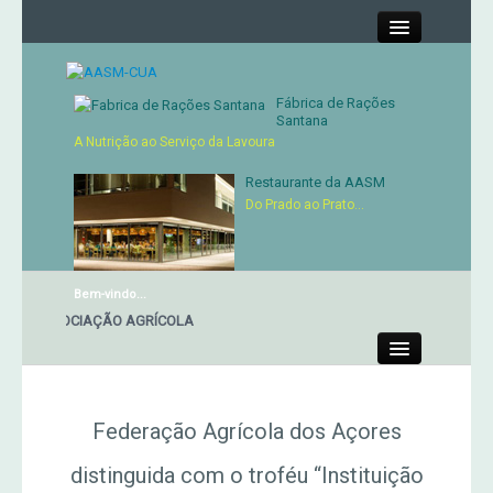
Close
Fábrica de Rações
Santana
A Nutrição ao Serviço da Lavoura
Contactos
Restaurante da AASM
Órgãos Sociais
Do Prado ao Prato...
Cartão de Sócio
Bem-vindo...
Serviços
 DA ASSOCIAÇÃO AGRÍCOLA
Produtos
Close
Federação Agrícola dos Açores
Genética
distinguida com o troféu “Instituição
MERCADO AGRÍCOLA DE SANTANA
Concursos Micaelenses