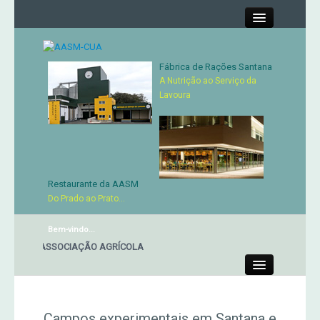
Close
Fábrica de Rações Santana
A Nutrição ao Serviço da
Contactos
Lavoura
Órgãos Sociais
Cartão de Sócio
Restaurante da AASM
Do Prado ao Prato...
Serviços
Bem-vindo...
Produtos
NTE DA ASSOCIAÇÃO AGRÍCOLA
Genética
Close
Campos experimentais em Santana e
Concursos Micaelenses