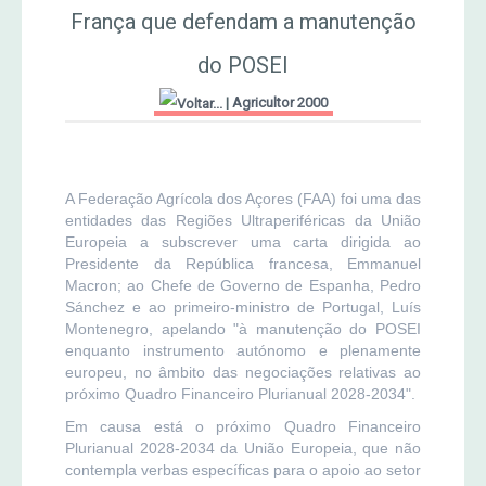
França que defendam a manutenção
MERCADO AGRÍCOLA DE SANTANA
Jornal Agricultor 2000
do POSEI
|
Agricultor 2000
Publicações AASM
A Federação Agrícola dos Açores (FAA) foi uma das
entidades das Regiões Ultraperiféricas da União
Europeia a subscrever uma carta dirigida ao
Presidente da República francesa, Emmanuel
Macron; ao Chefe de Governo de Espanha, Pedro
Sánchez e ao primeiro-ministro de Portugal, Luís
Montenegro, apelando "à manutenção do POSEI
enquanto instrumento autónomo e plenamente
europeu, no âmbito das negociações relativas ao
próximo Quadro Financeiro Plurianual 2028-2034".
Em causa está o próximo Quadro Financeiro
Plurianual 2028-2034 da União Europeia, que não
contempla verbas específicas para o apoio ao setor