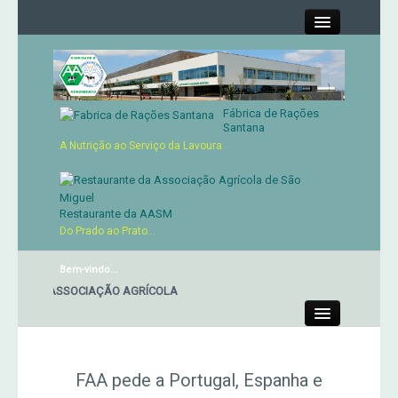
Close
Fábrica de Rações
Contactos
Santana
A Nutrição ao Serviço da Lavoura
Órgãos Sociais
Cartão de Sócio
Restaurante da AASM
Do Prado ao Prato...
Serviços
Bem-vindo...
NTE DA ASSOCIAÇÃO AGRÍCOLA
Produtos
Close
Genética
FAA pede a Portugal, Espanha e
Concursos Micaelenses