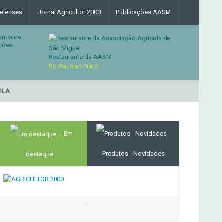
elenses
Jornal Agricultor 2000
Publicações AASM
brica de
ções
Restaurante da AASM
Do Prado ao Prato...
LA
RESTAURANTE DA ASSO
MERCADO AGRÍCOLA DE SANTANA
Em
Produtos - Novidades
destaque...
...