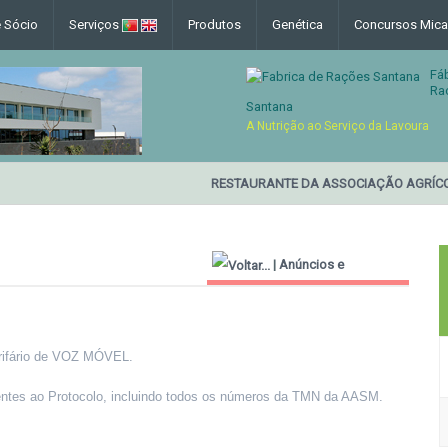
e Sócio
Serviços
Produtos
Genética
Concursos Mica
Fá
Ra
Santana
A Nutrição ao Serviço da Lavoura
RESTAURANTE DA ASSOCIAÇÃO AGRÍCO
|
Anúncios e
Informações Úteis
fário de VOZ MÓVEL.
rentes ao Protocolo, incluindo todos os números da TMN da AASM.