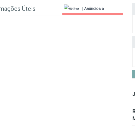
rmações Úteis
|
Anúncios e
Informações Úteis
J
R
M