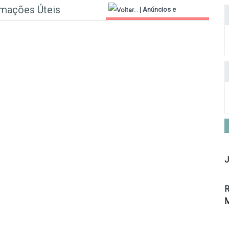
rmações Úteis
|
Anúncios e
Informações Úteis
J
R
M