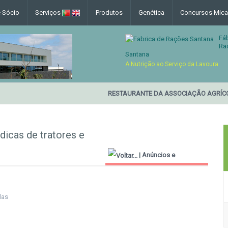
e Sócio
Serviços
Produtos
Genética
Concursos Mica
Fá
Ra
Santana
A Nutrição ao Serviço da Lavoura
RESTAURANTE DA ASSOCIAÇÃO AGRÍCO
icas de tratores e
|
Anúncios e
Informações Úteis
las