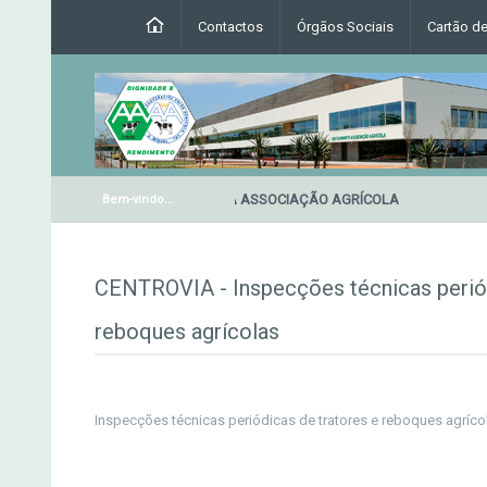
Contactos
Órgãos Sociais
Cartão d
RESTAURANTE DA ASSOCIAÇÃO AGRÍCOLA
Bem-vindo...
CENTROVIA - Inspecções técnicas periód
reboques agrícolas
Inspecções técnicas periódicas de tratores e reboques agríco