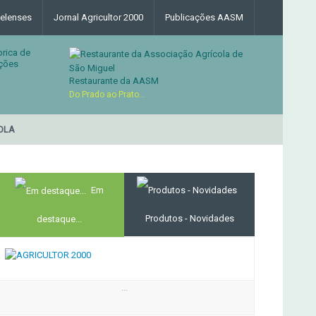
elenses
Jornal Agricultor 2000
Publicações AASM
brica de
ções
Restaurante da AASM
Do Prado ao Prato...
LA
RESTAURANTE DA ASS
MERCADO AGRÍCOLA DE SANTANA
Em
Produtos - Novidades
destaque...
...