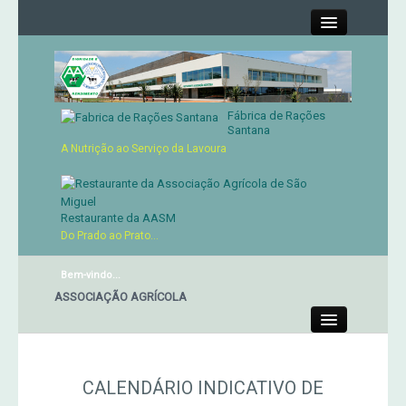
Close
Fábrica de Rações
Contactos
Santana
A Nutrição ao Serviço da Lavoura
Órgãos Sociais
Cartão de Sócio
Restaurante da AASM
Do Prado ao Prato...
Serviços
Bem-vindo...
ANTE DA ASSOCIAÇÃO AGRÍCOLA
Produtos
Close
Genética
CALENDÁRIO INDICATIVO DE
Concursos Micaelenses