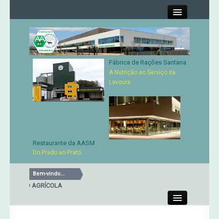
Close
Fábrica de Rações Santana
Contactos
A Nutrição ao Serviço da
Lavoura
Órgãos Sociais
Cartão de Sócio
Serviços
Restaurante da AASM
Do Prado ao Prato...
Produtos
Bem-vindo...
CIAÇÃO AGRÍCOLA
RESTAU
Genética
Close
Concursos Micaelenses