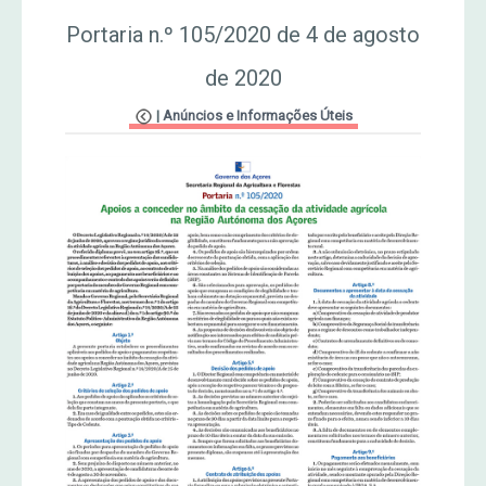
Portaria n.º 105/2020 de 4 de agosto
Jornal Agricultor 2000
de 2020
MERCADO AGRÍCOLA DE SANTANA
Publicações AASM
|
Anúncios e Informações Úteis