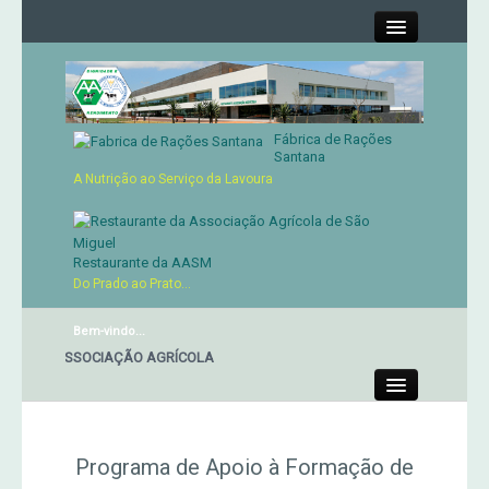
Close
Fábrica de Rações
Contactos
Santana
A Nutrição ao Serviço da Lavoura
Órgãos Sociais
Cartão de Sócio
Restaurante da AASM
Do Prado ao Prato...
Serviços
Bem-vindo...
NTE DA ASSOCIAÇÃO AGRÍCOLA
Produtos
Close
Genética
Programa de Apoio à Formação de
Concursos Micaelenses