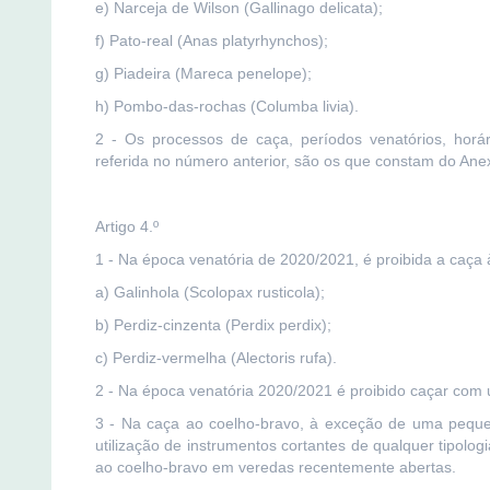
e) Narceja de Wilson (Gallinago delicata);
f) Pato-real (Anas platyrhynchos);
g) Piadeira (Mareca penelope);
h) Pombo-das-rochas (Columba livia).
2 - Os processos de caça, períodos venatórios, horár
referida no número anterior, são os que constam do Anex
Artigo 4.º
1 - Na época venatória de 2020/2021, é proibida a caça 
a) Galinhola (Scolopax rusticola);
b) Perdiz-cinzenta (Perdix perdix);
c) Perdiz-vermelha (Alectoris rufa).
2 - Na época venatória 2020/2021 é proibido caçar com u
3 - Na caça ao coelho-bravo, à exceção de uma pequen
utilização de instrumentos cortantes de qualquer tipol
ao coelho-bravo em veredas recentemente abertas.