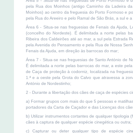
Área 5 - Situa-se nas freguesias de Porto Formoso e d
pela Rua dos Moinhos (antigo Caminho da Ladeira da V
Moinhos) ao centro da freguesia do Porto Formoso e po
pela Rua do Areeiro e pelo Ramal de São Brás, a sul e a o
Área 6 - Situa-se nas freguesias de Fenais da Ajuda,
(concelho do Nordeste). É delimitada a norte pelas b
Ribeira dos Caldeirões até ao mar, a sul pela Estrada R
pela Avenida do Pensamento e pela Rua de Nossa Senhora
Fenais da Ajuda, em direção às barrocas do mar;
Área 7 - Situa-se nas freguesias de Santo António de 
É delimitada a norte pelas barrocas do mar, a este pel
de Caça de proteção à codorniz, localizada na freguesi
1.ª e a oeste pela Grota do Calvo que atravessa a zon
António de Nordestinho;
2 - Durante a libertação dos cães de caça de espécies ci
a) Formar grupos com mais do que 5 pessoas e matilha
portadores da Carta de Caçador e das Licenças dos cãe
b) Utilizar instrumentos cortantes de qualquer tipologia 
cães à captura de qualquer espécie cinegética ou outra;
c) Capturar ou deter qualquer tipo de espécie cine