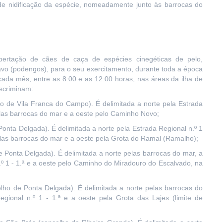
 de nidificação da espécie, nomeadamente junto às barrocas do
bertação de cães de caça de espécies cinegéticas de pelo,
vo (podengos), para o seu exercitamento, durante toda a época
ada mês, entre as 8:00 e as 12:00 horas, nas áreas da ilha de
escriminam:
ho de Vila Franca do Campo). É delimitada a norte pela Estrada
 pelas barrocas do mar e a oeste pelo Caminho Novo;
Ponta Delgada). É delimitada a norte pela Estrada Regional n.º 1
pelas barrocas do mar e a oeste pela Grota do Ramal (Ramalho);
e Ponta Delgada). É delimitada a norte pelas barrocas do mar, a
n.º 1 - 1.ª e a oeste pelo Caminho do Miradouro do Escalvado, na
elho de Ponta Delgada). É delimitada a norte pelas barrocas do
gional n.º 1 - 1.ª e a oeste pela Grota das Lajes (limite de