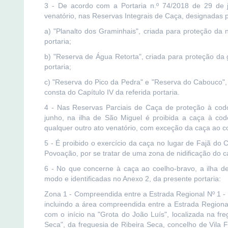
3 - De acordo com a Portaria n.º 74/2018 de 29 de j
venatório, nas Reservas Integrais de Caça, designadas p
a) "Planalto dos Graminhais", criada para proteção da 
portaria;
b) "Reserva de Água Retorta", criada para proteção da 
portaria;
c) "Reserva do Pico da Pedra" e "Reserva do Cabouco",
consta do Capítulo IV da referida portaria.
4 - Nas Reservas Parciais de Caça de proteção à codor
junho, na ilha de São Miguel é proibida a caça à cod
qualquer outro ato venatório, com exceção da caça ao co
5 - É proibido o exercício da caça no lugar de Fajã do 
Povoação, por se tratar de uma zona de nidificação do c
6 - No que concerne à caça ao coelho-bravo, a ilha de
modo e identificadas no Anexo 2, da presente portaria:
Zona 1 - Compreendida entre a Estrada Regional Nº 1 - 
incluindo a área compreendida entre a Estrada Region
com o início na "Grota do João Luís", localizada na fr
Seca", da freguesia de Ribeira Seca, concelho de Vila 