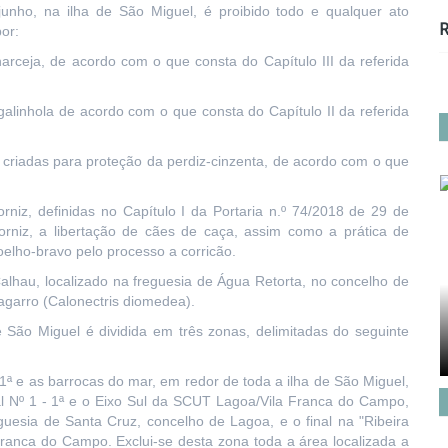
unho, na ilha de São Miguel, é proibido todo e qualquer ato
R
or:
narceja, de acordo com o que consta do Capítulo III da referida
galinhola de acordo com o que consta do Capítulo II da referida
 criadas para proteção da perdiz-cinzenta, de acordo com o que
niz, definidas no Capítulo I da Portaria n.º 74/2018 de 29 de
orniz, a libertação de cães de caça, assim como a prática de
elho-bravo pelo processo a corricão.
Calhau, localizado na freguesia de Água Retorta, no concelho de
agarro (Calonectris diomedea).
 São Miguel é dividida em três zonas, delimitadas do seguinte
1ª e as barrocas do mar, em redor de toda a ilha de São Miguel,
al Nº 1 - 1ª e o Eixo Sul da SCUT Lagoa/Vila Franca do Campo,
eguesia de Santa Cruz, concelho de Lagoa, e o final na "Ribeira
Franca do Campo. Exclui-se desta zona toda a área localizada a