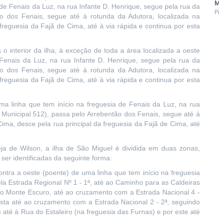
M
 de Fenais da Luz, na rua Infante D. Henrique, segue pela rua da
P
o dos Fenais, segue até à rotunda da Adutora, localizada na
freguesia da Fajã de Cima, até à via rápida e continua por esta
 o interior da ilha, à exceção de toda a área localizada a oeste
 Fenais da Luz, na rua Infante D. Henrique, segue pela rua da
o dos Fenais, segue até à rotunda da Adutora, localizada na
freguesia da Fajã de Cima, até à via rápida e continua por esta
ma linha que tem início na freguesia de Fenais da Luz, na rua
 Municipal 512), passa pelo Arrebentão dos Fenais, segue até à
Cima, desce pela rua principal da freguesia da Fajã de Cima, até
a de Wilson, a ilha de São Miguel é dividida em duas zonas,
ser identificadas da seguinte forma:
ntra a oeste (poente) de uma linha que tem início na freguesia
a Estrada Regional Nº 1 - 1ª, até ao Caminho para as Caldeiras
do Monte Escuro, até ao cruzamento com a Estrada Nacional 4 -
esta até ao cruzamento com a Estrada Nacional 2 - 2ª, seguindo
até à Rua do Estaleiro (na freguesia das Furnas) e por este até