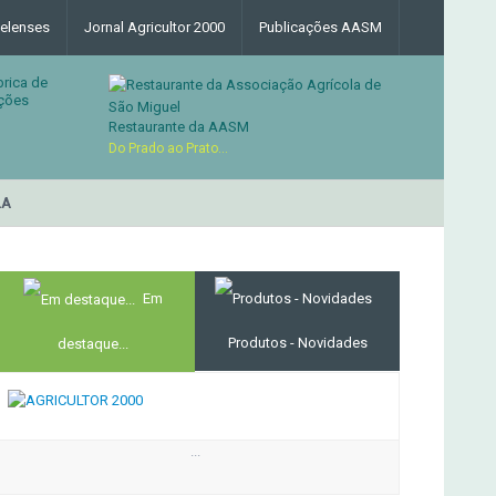
elenses
Jornal Agricultor 2000
Publicações AASM
brica de
ções
Restaurante da AASM
Do Prado ao Prato...
RESTAURANTE DA ASSOCIA
MERCADO AGRÍCOLA DE SANTANA
Em
Produtos - Novidades
destaque...
...