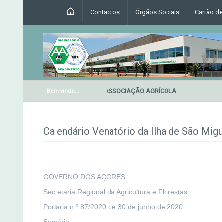
Contactos
Órgãos Sociais
Cartão d
RESTAURANTE DA ASSOCIAÇÃO AGRÍCOLA
Bem-vindo...
Calendário Venatório da Ilha de São Mig
GOVERNO DOS AÇORES
Secretaria Regional da Agricultura e Florestas
Portaria n.º 87/2020 de 30 de junho de 2020
Sumário