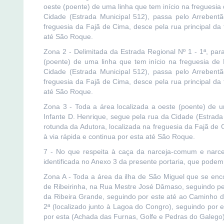
oeste (poente) de uma linha que tem início na freguesia
Cidade (Estrada Municipal 512), passa pelo Arrebentã
freguesia da Fajã de Cima, desce pela rua principal da 
até São Roque.
Zona 2 - Delimitada da Estrada Regional Nº 1 - 1ª, para
(poente) de uma linha que tem início na freguesia de
Cidade (Estrada Municipal 512), passa pelo Arrebentã
freguesia da Fajã de Cima, desce pela rua principal da 
até São Roque.
Zona 3 - Toda a área localizada a oeste (poente) de u
Infante D. Henrique, segue pela rua da Cidade (Estrada
rotunda da Adutora, localizada na freguesia da Fajã de 
à via rápida e continua por esta até São Roque.
7 - No que respeita à caça da narceja-comum e narcej
identificada no Anexo 3 da presente portaria, que podem 
Zona A - Toda a área da ilha de São Miguel que se enco
de Ribeirinha, na Rua Mestre José Dâmaso, seguindo pel
da Ribeira Grande, seguindo por este até ao Caminho 
2ª (localizado junto à Lagoa do Congro), seguindo por 
por esta (Achada das Furnas, Golfe e Pedras do Galego) 