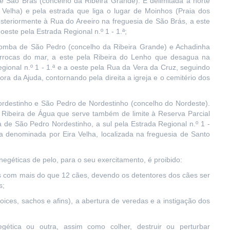
e São Brás (concelho da Ribeira Grande). É delimitada a norte
elha) e pela estrada que liga o lugar de Moinhos (Praia dos
steriormente à Rua do Areeiro na freguesia de São Brás, a este
este pela Estrada Regional n.º 1 - 1.ª;
 Lomba de São Pedro (concelho da Ribeira Grande) e Achadinha
arrocas do mar, a este pela Ribeira do Lenho que desagua na
egional n.º 1 - 1.ª e a oeste pela Rua da Vera da Cruz, seguindo
 da Ajuda, contornando pela direita a igreja e o cemitério dos
Nordestinho e São Pedro de Nordestinho (concelho do Nordeste).
a Ribeira de Água que serve também de limite à Reserva Parcial
a de São Pedro Nordestinho, a sul pela Estrada Regional n.º 1 -
a denominada por Eira Velha, localizada na freguesia de Santo
negéticas de pelo, para o seu exercitamento, é proibido:
s com mais do que 12 cães, devendo os detentores dos cães ser
s;
(foices, sachos e afins), a abertura de veredas e a instigação dos
gética ou outra, assim como colher, destruir ou perturbar