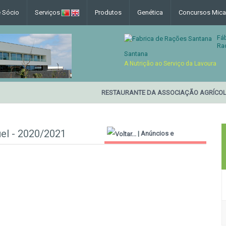
e Sócio
Serviços
Produtos
Genética
Concursos Mica
Fá
Ra
Santana
A Nutrição ao Serviço da Lavoura
RESTAURANTE DA ASSOCIAÇÃO AGRÍCOLA
uel - 2020/2021
|
Anúncios e
Informações Úteis