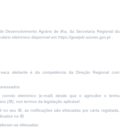
de Desenvolvimento Agrário de ilha, da Secretaria Regional da
lário eletrónico disponível em https://gestpdr.azores.gov.pt .
 à vaca aleitante é da competência da Direção Regional com
nteressados.
orreio eletrónico (e-mail) desde que o agricultor o tenha
ário (IB), nos termos da legislação aplicável.
il no seu IB, as notificações são efetuadas por carta registada,
dicados no IB.
sideram-se efetuadas: