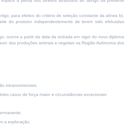
implica a perda dos direitos atribuídos ao abrigo da presente
igo, para efeitos do critério de seleção constante da alínea b),
 leite do produtor independentemente de terem sido efetuadas
go, ocorre a partir da data da entrada em vigor do novo diploma
favor das produções animais e vegetais na Região Autónoma dos
ão intransmissíveis.
ntes casos de força maior e circunstâncias excecionais:
 permanente;
vo a exploração;