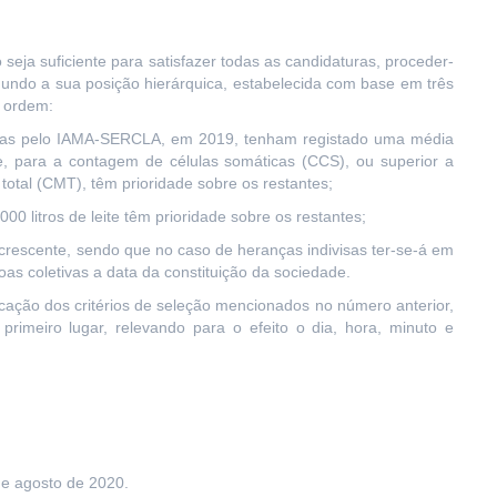
o seja suficiente para satisfazer todas as candidaturas, proceder-
egundo a sua posição hierárquica, estabelecida com base em três
e ordem:
lhidas pelo IAMA-SERCLA, em 2019, tenham registado uma média
te, para a contagem de células somáticas (CCS), ou superior a
total (CMT), têm prioridade sobre os restantes;
000 litros de leite têm prioridade sobre os restantes;
crescente, sendo que no caso de heranças indivisas ter-se-á em
as coletivas a data da constituição da sociedade.
icação dos critérios de seleção mencionados no número anterior,
primeiro lugar, relevando para o efeito o dia, hora, minuto e
de agosto de 2020.