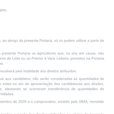
isto.
, ao abrigo da presente Portaria, só os podem utilizar a partir de
da presente Portaria os agricultores que, no ano em causa, não
s de Leite ou ao Prémio à Vaca Leiteira, previstos na Portaria
as.
 receberá pela totalidade dos direitos atribuídos.
ibuir aos candidatos, não serão consideradas as quantidades de
do estes no ato de apresentação das candidaturas aos direitos,
e, atestando se ocorreram transferência de quantidades de
ntidades.
zembro de 2020 e o comprovativo, emitido pelo IAMA, remetido