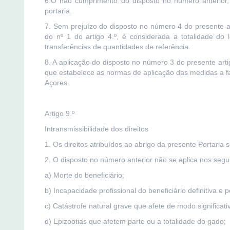
6.O não cumprimento do disposto no número anterior, 
portaria.
7. Sem prejuízo do disposto no número 4 do presente art
do nº 1 do artigo 4.º, é considerada a totalidade do
transferências de quantidades de referência.
8. A aplicação do disposto no número 3 do presente arti
que estabelece as normas de aplicação das medidas a 
Açores.
Artigo 9.º
Intransmissibilidade dos direitos
1. Os direitos atribuídos ao abrigo da presente Portaria s
2. O disposto no número anterior não se aplica nos segui
a) Morte do beneficiário;
b) Incapacidade profissional do beneficiário definitiva e
c) Catástrofe natural grave que afete de modo significati
d) Epizootias que afetem parte ou a totalidade do gado;