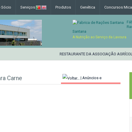
e Sócio
Serviços
Produtos
Genética
Concursos Mica
Fá
Ra
Santana
A Nutrição ao Serviço da Lavoura
RESTAURANTE DA ASSOCIAÇÃO AGRÍCOLA
ra Carne
|
Anúncios e
Informações Úteis