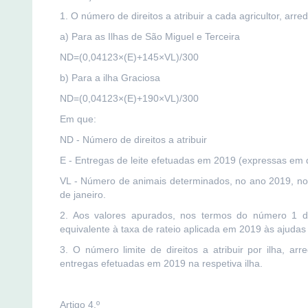
1. O número de direitos a atribuir a cada agricultor, ar
a) Para as Ilhas de São Miguel e Terceira
ND=(0,04123×(E)+145×VL)/300
b) Para a ilha Graciosa
ND=(0,04123×(E)+190×VL)/300
Em que:
ND - Número de direitos a atribuir
E - Entregas de leite efetuadas em 2019 (expressas em 
VL - Número de animais determinados, no ano 2019, no P
de janeiro.
2. Aos valores apurados, nos termos do número 1 do
equivalente à taxa de rateio aplicada em 2019 às ajudas 
3. O número limite de direitos a atribuir por ilha, 
entregas efetuadas em 2019 na respetiva ilha.
Artigo 4.º