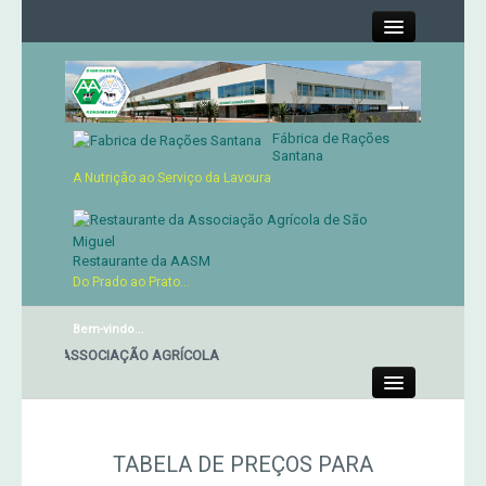
Close
Fábrica de Rações
Contactos
Santana
A Nutrição ao Serviço da Lavoura
Órgãos Sociais
Cartão de Sócio
Restaurante da AASM
Do Prado ao Prato...
Serviços
Bem-vindo...
ANTE DA ASSOCIAÇÃO AGRÍCOLA
Produtos
Close
Genética
TABELA DE PREÇOS PARA
Concursos Micaelenses