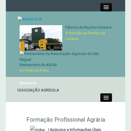
Close
Fábrica de Rações Santana
A Nutrição ao Serviço da
Contactos
Lavoura
Órgãos Sociais
Restaurante da AASM
Cartão de Sócio
Do Prado ao Prato...
Bem-vindo...
Serviços
ANTE DA ASSOCIAÇÃO AGRÍCOLA
Produtos
Close
Genética
Formação Profissional Agrária
Concursos Micaelenses
|
Anúncios e Informações Úteis
MERCADO AGRÍCOLA DE SANTANA