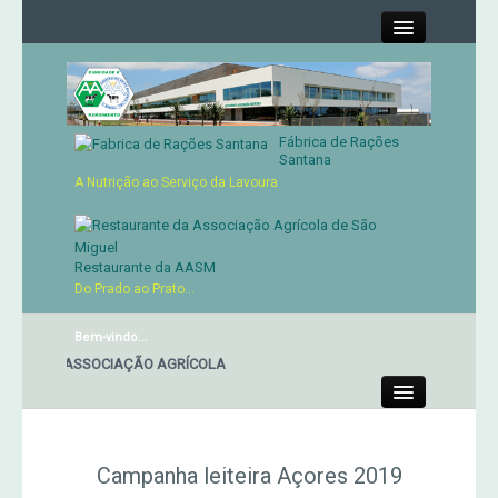
Close
Fábrica de Rações
Contactos
Santana
A Nutrição ao Serviço da Lavoura
Órgãos Sociais
Cartão de Sócio
Restaurante da AASM
Do Prado ao Prato...
Serviços
Bem-vindo...
ANTE DA ASSOCIAÇÃO AGRÍCOLA
Produtos
Close
Genética
Campanha leiteira Açores 2019
Concursos Micaelenses