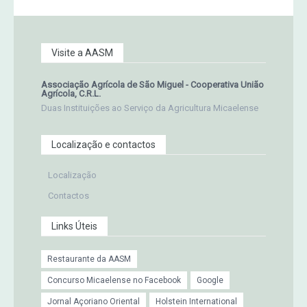
Visite a AASM
Associação Agrícola de São Miguel - Cooperativa União
Agrícola, C.R.L.
Duas Instituições ao Serviço da Agricultura Micaelense
Localização e contactos
Localização
Contactos
Links Úteis
Restaurante da AASM
Concurso Micaelense no Facebook
Google
Jornal Açoriano Oriental
Holstein International