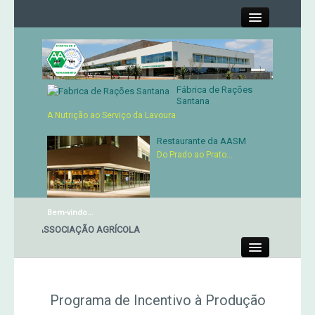
Close
Fábrica de Rações
Contactos
Santana
A Nutrição ao Serviço da Lavoura
Órgãos Sociais
Restaurante da AASM
Do Prado ao Prato...
Cartão de Sócio
Serviços
Bem-vindo...
NTE DA ASSOCIAÇÃO AGRÍCOLA
Produtos
Close
Genética
Programa de Incentivo à Produção
Concursos Micaelenses